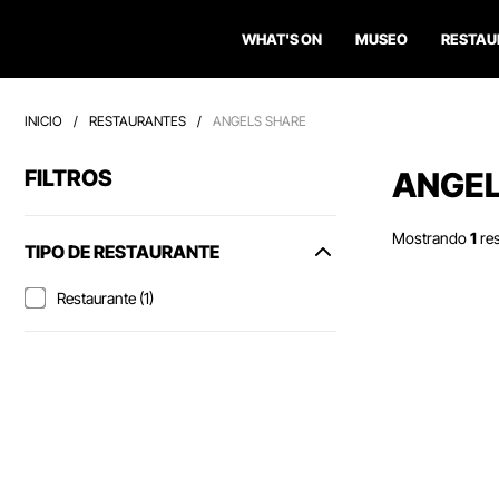
WHAT'S ON
MUSEO
RESTAU
INICIO
/
RESTAURANTES
/
ANGELS SHARE
FILTROS
ANGEL
Mostrando
1
re
TIPO DE RESTAURANTE
Restaurante (1)