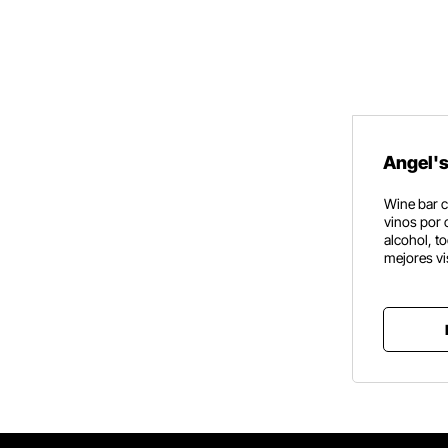
Angel's
Wine bar c
vinos por 
alcohol, t
mejores vi