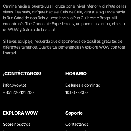
Camina hacia el puente Luís I, cruza por el nivel inferior y disfruta de las
vistas. Después, dirígete hacia el Cais de Gaia, gira a la izquierda hacia
la Rua Cândido dos Reis y luego hacia la Rua Guilherme Braga. Allí
encontrarás The Chocolate Experience y, un poco más arriba, el resto
de WOW. ¡Disfruta de la visita!
Si llevas equipaje, recuerda que disponemos de taquillas gratuitas de
diferentes tamaños. Guarda tus pertenencias y explora WOW con total
libertad.
¡CONTÁCTANOS!
HORARIO
info@wow.pt
De lunes a domingo
+351 220 121 200
10:00 - 01:00
EXPLORA WOW
Soporte
Sobre nosotros
Contáctanos