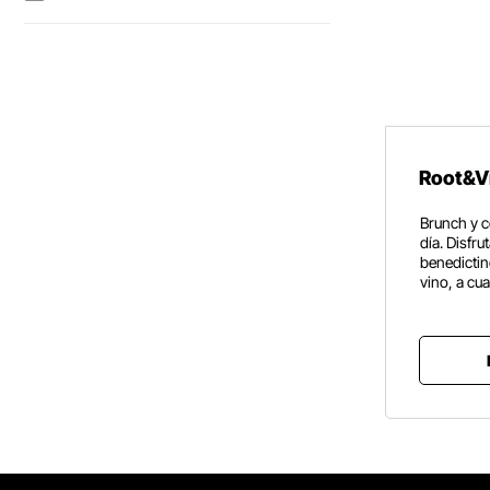
Root&V
Brunch y c
día. Disfru
benedicti
vino, a cu