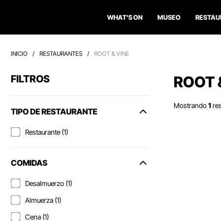
WHAT'S ON
MUSEO
RESTAU
INICIO
/
RESTAURANTES
/
ROOT & VINE
FILTROS
ROOT 
Mostrando
1
re
TIPO DE RESTAURANTE
Restaurante (1)
COMIDAS
Desalmuerzo (1)
Almuerza (1)
Cena (1)