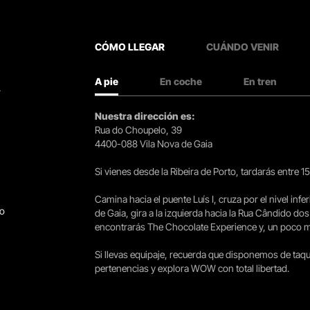
CÓMO LLEGAR
CUÁNDO VENIR
A pie
En coche
En tren
.
Nuestra dirección es:
Rua do Choupelo, 39
4400-088 Vila Nova de Gaia
Si vienes desde la Ribeira de Porto, tardarás entre 
Camina hacia el puente Luís I, cruza por el nivel infer
go
de Gaia, gira a la izquierda hacia la Rua Cândido dos
encontrarás The Chocolate Experience y, un poco más 
Si llevas equipaje, recuerda que disponemos de taqui
pertenencias y explora WOW con total libertad.