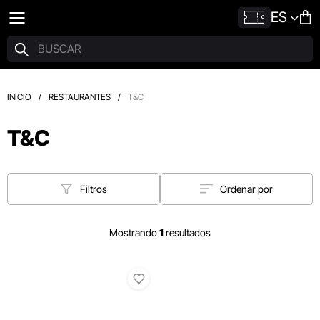
ES
INICIO
/
RESTAURANTES
/
T&C
T&C
Filtros
Ordenar por
Mostrando
1
resultados