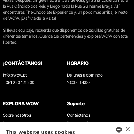
vistas. Después, dirígete hacia el Cais de Gaia, gira a la izquierda hacia
la Rua Cândido dos Reis y luego hacia la Rua Guilherme Braga. Allí
encontrarás The Chocolate Experience y, un poco más arriba, el resto
de WOW. ¡Disfruta de la visita!
Si llevas equipaje, recuerda que disponemos de taquillas gratuitas de
diferentes tamaños. Guarda tus pertenencias y explora WOW con total
libertad.
¡CONTÁCTANOS!
HORARIO
info@wow.pt
De lunes a domingo
+351 220 121 200
10:00 - 01:00
EXPLORA WOW
Soporte
Sobre nosotros
Contáctanos
Museos
Preguntas frecuentes
×
This website uses cookies
Agenda
Términos y condiciones