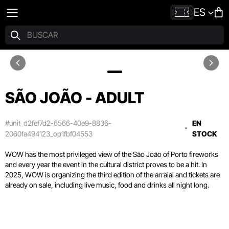
ES
SÃO JOÃO - ADULT
#unit_d2fef7d2-6566-40e9-8836-
EN
2060fa494123_op1fbf04553
STOCK
WOW has the most privileged view of the São João of Porto fireworks
and every year the event in the cultural district proves to be a hit. In
2025, WOW is organizing the third edition of the arraial and tickets are
already on sale, including live music, food and drinks all night long.