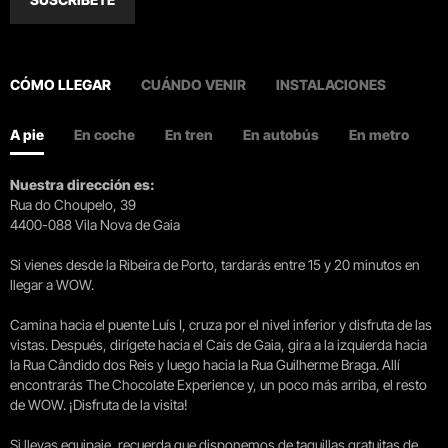
CÓMO LLEGAR
CUÁNDO VENIR
INSTALACIONES
A pie
En coche
En tren
En autobús
En metro
Nuestra dirección es:
Rua do Choupelo, 39
4400-088 Vila Nova de Gaia
Si vienes desde la Ribeira de Porto, tardarás entre 15 y 20 minutos en
llegar a WOW.
Camina hacia el puente Luís I, cruza por el nivel inferior y disfruta de las
vistas. Después, dirígete hacia el Cais de Gaia, gira a la izquierda hacia
la Rua Cândido dos Reis y luego hacia la Rua Guilherme Braga. Allí
encontrarás The Chocolate Experience y, un poco más arriba, el resto
de WOW. ¡Disfruta de la visita!
Si llevas equipaje, recuerda que disponemos de taquillas gratuitas de