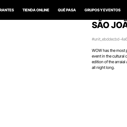
RANTES
TIENDA ONLINE
QUÉ PASA
GRUPOS Y EVENTOS
SÃO JOÃ
#unit_ebddecbd-4a
WOW has the most pri
event in the cultural
edition of the arraia
all night long.