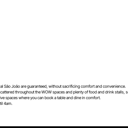
al São João are guaranteed, without sacrificing comfort and convenience.
l scattered throughout the WOW spaces and plenty of food and drink stalls, 
five spaces where you can book a table and dine in comfort.
til 4am.