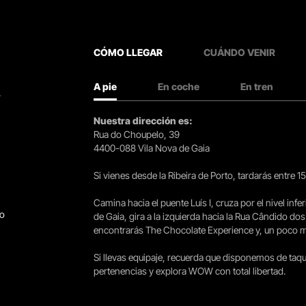
CÓMO LLEGAR
CUÁNDO VENIR
A pie
En coche
En tren
.
Nuestra dirección es:
Rua do Choupelo, 39
4400-088 Vila Nova de Gaia
Si vienes desde la Ribeira de Porto, tardarás entre 
Camina hacia el puente Luís I, cruza por el nivel infer
go
de Gaia, gira a la izquierda hacia la Rua Cândido dos
encontrarás The Chocolate Experience y, un poco más 
Si llevas equipaje, recuerda que disponemos de taqui
pertenencias y explora WOW con total libertad.