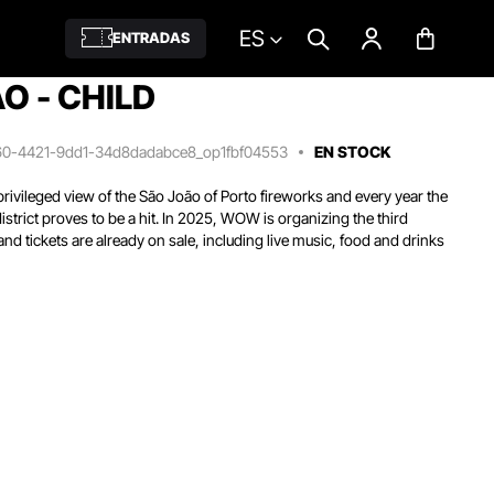
ES
ENTRADAS
O - CHILD
60-4421-9dd1-34d8dadabce8_op1fbf04553
EN STOCK
vileged view of the São João of Porto fireworks and every year the
 district proves to be a hit. In 2025, WOW is organizing the third
l and tickets are already on sale, including live music, food and drinks