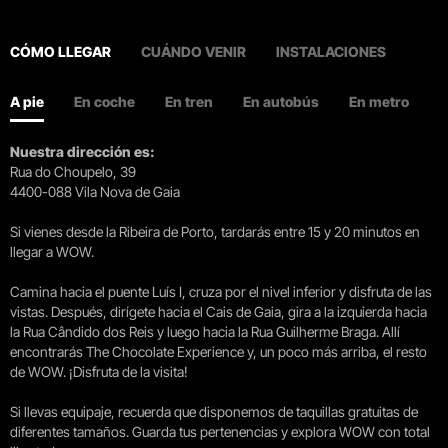
CÓMO LLEGAR
CUÁNDO VENIR
INSTALACIONES
A pie
En coche
En tren
En autobús
En metro
Nuestra dirección es:
Rua do Choupelo, 39
4400-088 Vila Nova de Gaia
Si vienes desde la Ribeira de Porto, tardarás entre 15 y 20 minutos en
llegar a WOW.
Camina hacia el puente Luís I, cruza por el nivel inferior y disfruta de las
vistas. Después, dirígete hacia el Cais de Gaia, gira a la izquierda hacia
la Rua Cândido dos Reis y luego hacia la Rua Guilherme Braga. Allí
encontrarás The Chocolate Experience y, un poco más arriba, el resto
de WOW. ¡Disfruta de la visita!
Si llevas equipaje, recuerda que disponemos de taquillas gratuitas de
diferentes tamaños. Guarda tus pertenencias y explora WOW con total