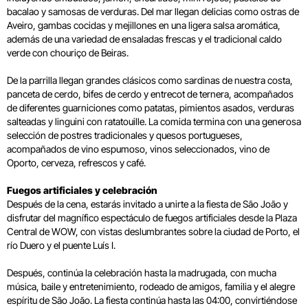
bacalao y samosas de verduras. Del mar llegan delicias como ostras de
Aveiro, gambas cocidas y mejillones en una ligera salsa aromática,
además de una variedad de ensaladas frescas y el tradicional caldo
verde con chouriço de Beiras.
De la parrilla llegan grandes clásicos como sardinas de nuestra costa,
panceta de cerdo, bifes de cerdo y entrecot de ternera, acompañados
de diferentes guarniciones como patatas, pimientos asados, verduras
salteadas y linguini con ratatouille. La comida termina con una generosa
selección de postres tradicionales y quesos portugueses,
acompañados de vino espumoso, vinos seleccionados, vino de
Oporto, cerveza, refrescos y café.
Fuegos artificiales y celebración
Después de la cena, estarás invitado a unirte a la fiesta de São João y
disfrutar del magnífico espectáculo de fuegos artificiales desde la Plaza
Central de WOW, con vistas deslumbrantes sobre la ciudad de Porto, el
río Duero y el puente Luís I.
Después, continúa la celebración hasta la madrugada, con mucha
música, baile y entretenimiento, rodeado de amigos, familia y el alegre
espíritu de São João. La fiesta continúa hasta las 04:00, convirtiéndose