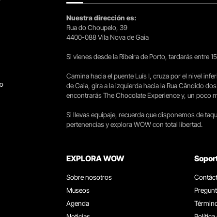
Nuestra dirección es:
Rua do Choupelo, 39
4400-088 Vila Nova de Gaia
Si vienes desde la Ribeira de Porto, tardarás entre 
Camina hacia el puente Luís I, cruza por el nivel infer
go
de Gaia, gira a la izquierda hacia la Rua Cândido dos
encontrarás The Chocolate Experience y, un poco más 
Si llevas equipaje, recuerda que disponemos de taqui
pertenencias y explora WOW con total libertad.
EXPLORA WOW
Sopor
Sobre nosotros
Contác
Museos
Pregunt
Agenda
Término
Noticias
Política