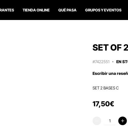
RANTES
TIENDA ONLINE
QUÉ PASA
GRUPOS Y EVENTOS
SET OF 
#7422551
EN S
Escribir una rese
SET 2 BASES C
17
,
50
€