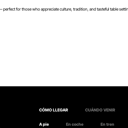
perfect for those who appreciate culture, tradition, and tasteful table setti
CÓMO LLEGAR
CUÁNDO VENIR
A pie
En coche
En tren
.