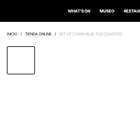
WHAT'S ON
MUSEO
RESTAU
INICIO
/
TIENDA ONLINE
/
SET OF 2 DARK BLUE TILE COASTERS