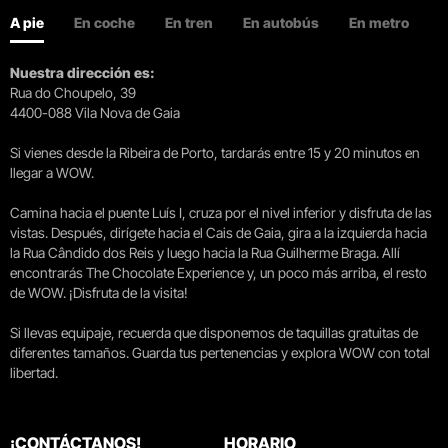
A pie
En coche
En tren
En autobús
En metro
Nuestra dirección es:
Rua do Choupelo, 39
4400-088 Vila Nova de Gaia
Si vienes desde la Ribeira de Porto, tardarás entre 15 y 20 minutos en
llegar a WOW.
Camina hacia el puente Luís I, cruza por el nivel inferior y disfruta de las
vistas. Después, dirígete hacia el Cais de Gaia, gira a la izquierda hacia
la Rua Cândido dos Reis y luego hacia la Rua Guilherme Braga. Allí
encontrarás The Chocolate Experience y, un poco más arriba, el resto
de WOW. ¡Disfruta de la visita!
Si llevas equipaje, recuerda que disponemos de taquillas gratuitas de
diferentes tamaños. Guarda tus pertenencias y explora WOW con total
libertad.
¡CONTÁCTANOS!
HORARIO