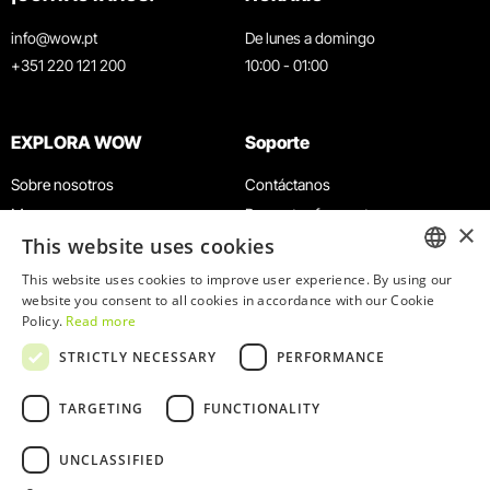
info@wow.pt
De lunes a domingo
+351 220 121 200
10:00 - 01:00
EXPLORA WOW
Soporte
Sobre nosotros
Contáctanos
Museos
Preguntas frecuentes
×
This website uses cookies
Agenda
Términos y condiciones
Noticias
Política de privacidad y cookies
This website uses cookies to improve user experience. By using our
ENGLISH
website you consent to all cookies in accordance with our Cookie
Restaurantes
Trabaja con nosotros
Policy.
Read more
Tarjeta WOW
Canal de denuncias
PORTUGUESE
STRICTLY NECESSARY
PERFORMANCE
Grupos y eventos
Libro de reclamaciones
Servicio educativo
TARGETING
FUNCTIONALITY
UNCLASSIFIED