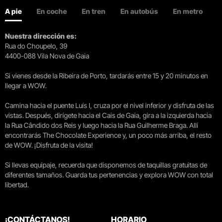
A pie
En coche
En tren
En autobús
En metro
Nuestra dirección es:
Rua do Choupelo, 39
4400-088 Vila Nova de Gaia
Si vienes desde la Ribeira de Porto, tardarás entre 15 y 20 minutos en
llegar a WOW.
Camina hacia el puente Luís I, cruza por el nivel inferior y disfruta de las
vistas. Después, dirígete hacia el Cais de Gaia, gira a la izquierda hacia
la Rua Cândido dos Reis y luego hacia la Rua Guilherme Braga. Allí
encontrarás The Chocolate Experience y, un poco más arriba, el resto
de WOW. ¡Disfruta de la visita!
Si llevas equipaje, recuerda que disponemos de taquillas gratuitas de
diferentes tamaños. Guarda tus pertenencias y explora WOW con total
libertad.
¡CONTÁCTANOS!
HORARIO