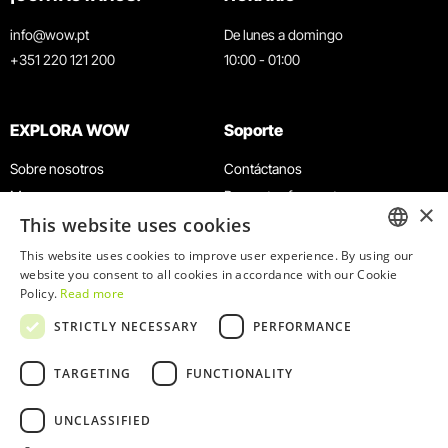
info@wow.pt
De lunes a domingo
+351 220 121 200
10:00 - 01:00
EXPLORA WOW
Soporte
Sobre nosotros
Contáctanos
Museos
Preguntas frecuentes
×
This website uses cookies
Agenda
Términos y condiciones
Noticias
Política de privacidad y cookies
This website uses cookies to improve user experience. By using our
ENGLISH
website you consent to all cookies in accordance with our Cookie
Restaurantes
Trabaja con nosotros
Policy.
Read more
Tarjeta WOW
Canal de denuncias
PORTUGUESE
STRICTLY NECESSARY
PERFORMANCE
Grupos y eventos
Libro de reclamaciones
Servicio educativo
TARGETING
FUNCTIONALITY
UNCLASSIFIED