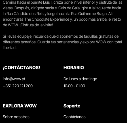
Camina hacia el puente Luís I, cruza por el nivel inferior y disfruta de las
vistas. Después, dirígete hacia el Cais de Gaia, gira a la izquierda hacia
la Rua Cândido dos Reis y luego hacia la Rua Guilherme Braga. Allí
encontrarás The Chocolate Experience y, un poco más arriba, el resto
de WOW. ¡Disfruta de la visita!
Si llevas equipaje, recuerda que disponemos de taquillas gratuitas de
diferentes tamaños. Guarda tus pertenencias y explora WOW con total
libertad.
¡CONTÁCTANOS!
HORARIO
info@wow.pt
De lunes a domingo
+351 220 121 200
10:00 - 01:00
EXPLORA WOW
Soporte
Sobre nosotros
Contáctanos
Museos
Preguntas frecuentes