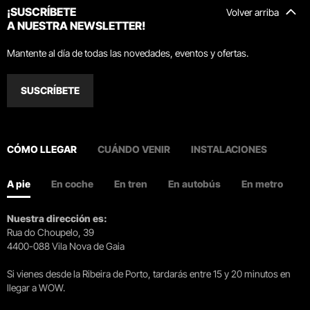
¡SUSCRÍBETE
Volver arriba
A NUESTRA NEWSLETTER!
Mantente al día de todas las novedades, eventos y ofertas.
SUSCRÍBETE
CÓMO LLEGAR
CUÁNDO VENIR
INSTALACIONES
A pie
En coche
En tren
En autobús
En metro
Nuestra dirección es:
Rua do Choupelo, 39
4400-088 Vila Nova de Gaia
Si vienes desde la Ribeira de Porto, tardarás entre 15 y 20 minutos en
llegar a WOW.