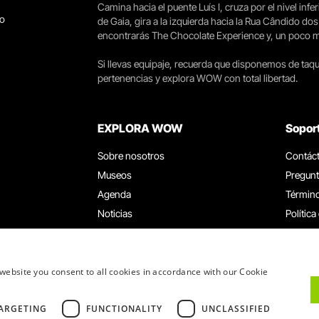
Camina hacia el puente Luís I, cruza por el nivel infer
go
de Gaia, gira a la izquierda hacia la Rua Cândido dos
encontrarás The Chocolate Experience y, un poco más 
Si llevas equipaje, recuerda que disponemos de taqui
pertenencias y explora WOW con total libertad.
EXPLORA WOW
Sopor
Sobre nosotros
Contác
Museos
Pregunt
Agenda
Término
Noticias
Política
Restaurantes
Trabaja
Tarjeta WOW
Canal d
Grupos y eventos
Libro d
website you consent to all cookies in accordance with our Cookie
Servicio educativo
ARGETING
FUNCTIONALITY
UNCLASSIFIED