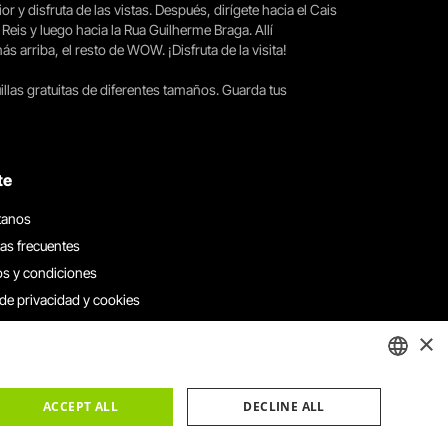
ior y disfruta de las vistas. Después, dirígete hacia el Cais
 Reis y luego hacia la Rua Guilherme Braga. Allí
arriba, el resto de WOW. ¡Disfruta de la visita!
llas gratuitas de diferentes tamaños. Guarda tus
te
tanos
as frecuentes
s y condiciones
 de privacidad y cookies
 con nosotros
×
e denuncias
e reclamaciones
ENGLISH
ACCEPT ALL
DECLINE ALL
PORTUGUESE