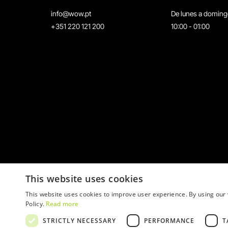
info@wow.pt
De lunes a domin
+351 220 121 200
10:00 - 01:00
This website uses cookies
This website uses cookies to improve user experience. By using our 
Policy.
Read more
STRICTLY NECESSARY
PERFORMANCE
T