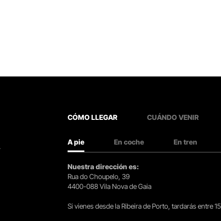
CÓMO LLEGAR
CUÁNDO VENIR
A pie
En coche
En tren
.
Nuestra dirección es:
Rua do Choupelo, 39
4400-088 Vila Nova de Gaia
Si vienes desde la Ribeira de Porto, tardarás entre 