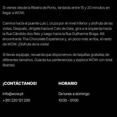
Si vienes desde la Ribeira de Porto, tardarás entre 15 y 20 minutos en
llegar a WOW.
Camina hacia el puente Luís I, cruza por el nivel inferior y disfruta de las
vistas. Después, dirígete hacia el Cais de Gaia, gira a la izquierda hacia
la Rua Cândido dos Reis y luego hacia la Rua Guilherme Braga. Allí
encontrarás The Chocolate Experience y, un poco más arriba, el resto
de WOW. ¡Disfruta de la visita!
Si llevas equipaje, recuerda que disponemos de taquillas gratuitas de
diferentes tamaños. Guarda tus pertenencias y explora WOW con total
libertad.
¡CONTÁCTANOS!
HORARIO
info@wow.pt
De lunes a domingo
+351 220 121 200
10:00 - 01:00