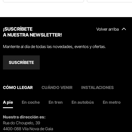
¡SUSCRÍBETE
Volver arriba
A NUESTRA NEWSLETTER!
Mantente al día de todas las novedades, eventos y ofertas.
SUSCRÍBETE
CÓMO LLEGAR
CUÁNDO VENIR
INSTALACIONES
A pie
En coche
En tren
En autobús
En metro
Nuestra dirección es:
Rua do Choupelo, 39
4400-088 Vila Nova de Gaia