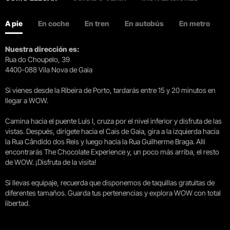
A pie
En coche
En tren
En autobús
En metro
Nuestra dirección es:
Rua do Choupelo, 39
4400-088 Vila Nova de Gaia
Si vienes desde la Ribeira de Porto, tardarás entre 15 y 20 minutos en
llegar a WOW.
Camina hacia el puente Luís I, cruza por el nivel inferior y disfruta de las
vistas. Después, dirígete hacia el Cais de Gaia, gira a la izquierda hacia
la Rua Cândido dos Reis y luego hacia la Rua Guilherme Braga. Allí
encontrarás The Chocolate Experience y, un poco más arriba, el resto
de WOW. ¡Disfruta de la visita!
Si llevas equipaje, recuerda que disponemos de taquillas gratuitas de
diferentes tamaños. Guarda tus pertenencias y explora WOW con total
libertad.