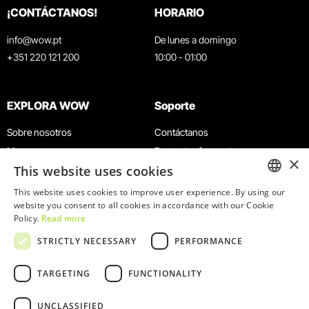
¡CONTÁCTANOS!
HORARIO
info@wow.pt
De lunes a domingo
+351 220 121 200
10:00 - 01:00
EXPLORA WOW
Soporte
Sobre nosotros
Contáctanos
Museos
Preguntas frecuentes
×
This website uses cookies
Agenda
Términos y condiciones
Noticias
Política de privacidad y cookies
This website uses cookies to improve user experience. By using our
ENGLISH
website you consent to all cookies in accordance with our Cookie
Restaurantes
Trabaja con nosotros
Policy.
Read more
Tarjeta WOW
Canal de denuncias
PORTUGUESE
STRICTLY NECESSARY
PERFORMANCE
Grupos y eventos
Libro de reclamaciones
Servicio educativo
TARGETING
FUNCTIONALITY
UNCLASSIFIED