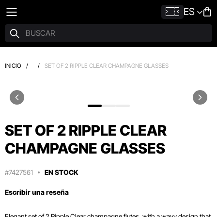
ES
INICIO
/
/
SET OF 2 RIPPLE CLEAR CHAMPAGNE GLASSES
SET OF 2 RIPPLE CLEAR
CHAMPAGNE GLASSES
#7427561
EN STOCK
Escribir una reseña
Elegant set of 2 Ripple Clear champagne flutes, with a wavy design that