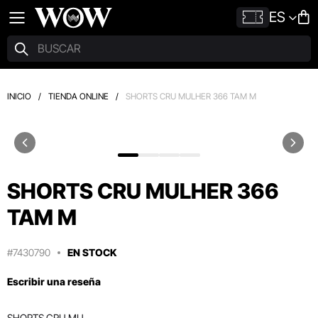
ES
INICIO
/
TIENDA ONLINE
/
SHORTS CRU MULHER 366 TAM M
SHORTS CRU MULHER 366
TAM M
#7430790
EN STOCK
Escribir una reseña
SHORTS CRU MU