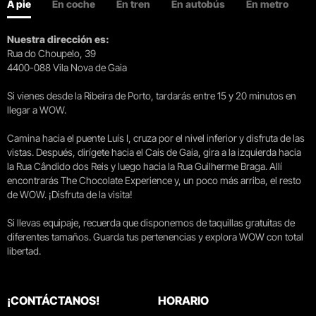
A pie
En coche
En tren
En autobús
En metro
Nuestra dirección es:
Rua do Choupelo, 39
4400-088 Vila Nova de Gaia
Si vienes desde la Ribeira de Porto, tardarás entre 15 y 20 minutos en
llegar a WOW.
Camina hacia el puente Luís I, cruza por el nivel inferior y disfruta de las
vistas. Después, dirígete hacia el Cais de Gaia, gira a la izquierda hacia
la Rua Cândido dos Reis y luego hacia la Rua Guilherme Braga. Allí
encontrarás The Chocolate Experience y, un poco más arriba, el resto
de WOW. ¡Disfruta de la visita!
Si llevas equipaje, recuerda que disponemos de taquillas gratuitas de
diferentes tamaños. Guarda tus pertenencias y explora WOW con total
libertad.
¡CONTÁCTANOS!
HORARIO