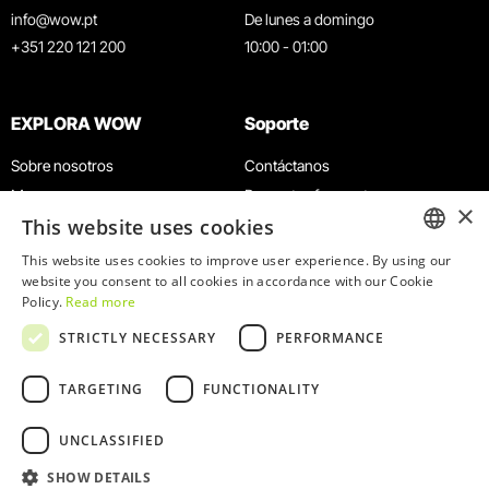
info@wow.pt
De lunes a domingo
+351 220 121 200
10:00 - 01:00
EXPLORA WOW
Soporte
Sobre nosotros
Contáctanos
Museos
Preguntas frecuentes
×
This website uses cookies
Agenda
Términos y condiciones
Noticias
Política de privacidad y cookies
This website uses cookies to improve user experience. By using our
ENGLISH
website you consent to all cookies in accordance with our Cookie
Restaurantes
Trabaja con nosotros
Policy.
Read more
Tarjeta WOW
Canal de denuncias
PORTUGUESE
STRICTLY NECESSARY
PERFORMANCE
Grupos y eventos
Libro de reclamaciones
Servicio educativo
TARGETING
FUNCTIONALITY
UNCLASSIFIED
SHOW DETAILS
© 2026