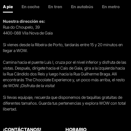
A pie
En coche
En tren
En autobús
En metro
Nuestra dirección es:
Rua do Choupelo, 39
4400-088 Vila Nova de Gaia
Si vienes desde la Ribeira de Porto, tardarás entre 15 y 20 minutos en
llegar a WOW.
Camina hacia el puente Luís I, cruza por el nivel inferior y disfruta de las
vistas. Después, dirígete hacia el Cais de Gaia, gira a la izquierda hacia
la Rua Cândido dos Reis y luego hacia la Rua Guilherme Braga. Allí
encontrarás The Chocolate Experience y, un poco más arriba, el resto
de WOW. ¡Disfruta de la visita!
Si llevas equipaje, recuerda que disponemos de taquillas gratuitas de
diferentes tamaños. Guarda tus pertenencias y explora WOW con total
libertad.
¡CONTÁCTANOS!
HORARIO