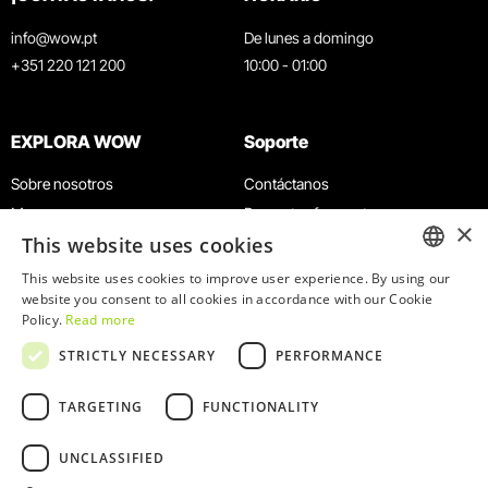
info@wow.pt
De lunes a domingo
+351 220 121 200
10:00 - 01:00
EXPLORA WOW
Soporte
Sobre nosotros
Contáctanos
Museos
Preguntas frecuentes
×
This website uses cookies
Agenda
Términos y condiciones
Noticias
Política de privacidad y cookies
This website uses cookies to improve user experience. By using our
ENGLISH
website you consent to all cookies in accordance with our Cookie
Restaurantes
Trabaja con nosotros
Policy.
Read more
Tarjeta WOW
Canal de denuncias
PORTUGUESE
STRICTLY NECESSARY
PERFORMANCE
Grupos y eventos
Libro de reclamaciones
Servicio educativo
TARGETING
FUNCTIONALITY
UNCLASSIFIED