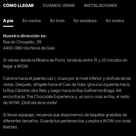
CÓMO LLEGAR
CUÁNDO VENIR
INSTALACIONES
A pie
En coche
En tren
En autobús
En metro
Nuestra dirección es:
Rua do Choupelo, 39
4400-088 Vila Nova de Gaia
Si vienes desde la Ribeira de Porto, tardarás entre 15 y 20 minutos en
llegar a WOW.
Camina hacia el puente Luís I, cruza por el nivel inferior y disfruta de las
vistas. Después, dirígete hacia el Cais de Gaia, gira a la izquierda hacia
la Rua Cândido dos Reis y luego hacia la Rua Guilherme Braga. Allí
encontrarás The Chocolate Experience y, un poco más arriba, el resto
de WOW. ¡Disfruta de la visita!
Si llevas equipaje, recuerda que disponemos de taquillas gratuitas de
diferentes tamaños. Guarda tus pertenencias y explora WOW con total
libertad.