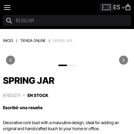
ES
INICIO
/
TIENDA ONLINE
/
SPRING JAR
SPRING JAR
#7425271
EN STOCK
Escribir una reseña
Decorative cork bust with a masculine design, ideal for adding an
original and handcrafted touch to your home or office.