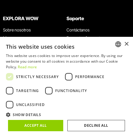
EXPLORA WOW
Soporte
Sobre nosotros
Contáctanos
Museos
Preguntas frecuentes
×
This website uses cookies
Agenda
Términos y condiciones
Noticias
Política de privacidad y cookies
This website uses cookies to improve user experience. By using our
ENGLISH
website you consent to all cookies in accordance with our Cookie
Restaurantes
Trabaja con nosotros
Policy.
Read more
Tarjeta WOW
Canal de denuncias
PORTUGUESE
STRICTLY NECESSARY
PERFORMANCE
Grupos y eventos
Libro de reclamaciones
Servicio educativo
TARGETING
FUNCTIONALITY
UNCLASSIFIED
SHOW DETAILS
© 2026
WOW
ACCEPT ALL
DECLINE ALL