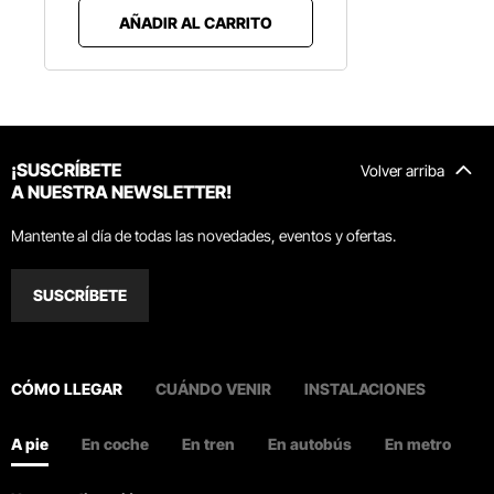
AÑADIR AL CARRITO
¡SUSCRÍBETE
Volver arriba
A NUESTRA NEWSLETTER!
Mantente al día de todas las novedades, eventos y ofertas.
SUSCRÍBETE
CÓMO LLEGAR
CUÁNDO VENIR
INSTALACIONES
A pie
En coche
En tren
En autobús
En metro