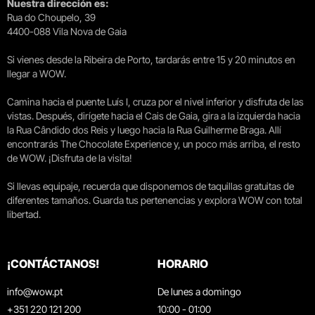
Nuestra dirección es:
Rua do Choupelo, 39
4400-088 Vila Nova de Gaia
Si vienes desde la Ribeira de Porto, tardarás entre 15 y 20 minutos en
llegar a WOW.
Camina hacia el puente Luís I, cruza por el nivel inferior y disfruta de las
vistas. Después, dirígete hacia el Cais de Gaia, gira a la izquierda hacia
la Rua Cândido dos Reis y luego hacia la Rua Guilherme Braga. Allí
encontrarás The Chocolate Experience y, un poco más arriba, el resto
de WOW. ¡Disfruta de la visita!
Si llevas equipaje, recuerda que disponemos de taquillas gratuitas de
diferentes tamaños. Guarda tus pertenencias y explora WOW con total
libertad.
¡CONTÁCTANOS!
HORARIO
info@wow.pt
De lunes a domingo
+351 220 121 200
10:00 - 01:00