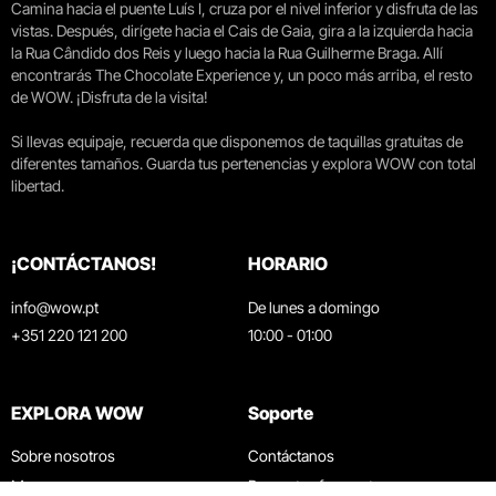
Camina hacia el puente Luís I, cruza por el nivel inferior y disfruta de las
vistas. Después, dirígete hacia el Cais de Gaia, gira a la izquierda hacia
la Rua Cândido dos Reis y luego hacia la Rua Guilherme Braga. Allí
encontrarás The Chocolate Experience y, un poco más arriba, el resto
de WOW. ¡Disfruta de la visita!
Si llevas equipaje, recuerda que disponemos de taquillas gratuitas de
diferentes tamaños. Guarda tus pertenencias y explora WOW con total
libertad.
¡CONTÁCTANOS!
HORARIO
info@wow.pt
De lunes a domingo
+351 220 121 200
10:00 - 01:00
EXPLORA WOW
Soporte
Sobre nosotros
Contáctanos
Museos
Preguntas frecuentes