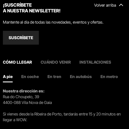
¡SUSCRÍBETE
Volver arriba
A NUESTRA NEWSLETTER!
Mantente al día de todas las novedades, eventos y ofertas.
SUSCRÍBETE
CÓMO LLEGAR
CUÁNDO VENIR
INSTALACIONES
A pie
En coche
En tren
En autobús
En metro
Nuestra dirección es:
Rua do Choupelo, 39
4400-088 Vila Nova de Gaia
Si vienes desde la Ribeira de Porto, tardarás entre 15 y 20 minutos en
llegar a WOW.