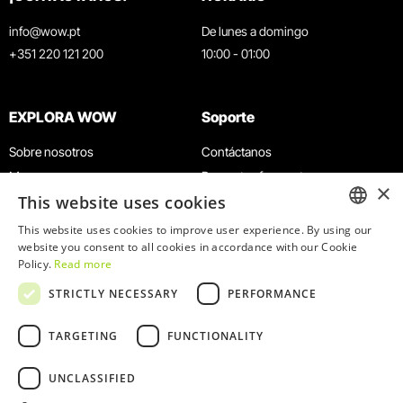
info@wow.pt
De lunes a domingo
+351 220 121 200
10:00 - 01:00
EXPLORA WOW
Soporte
Sobre nosotros
Contáctanos
Museos
Preguntas frecuentes
×
This website uses cookies
Agenda
Términos y condiciones
Noticias
Política de privacidad y cookies
This website uses cookies to improve user experience. By using our
ENGLISH
website you consent to all cookies in accordance with our Cookie
Restaurantes
Trabaja con nosotros
Policy.
Read more
Tarjeta WOW
Canal de denuncias
PORTUGUESE
STRICTLY NECESSARY
PERFORMANCE
Grupos y eventos
Libro de reclamaciones
Servicio educativo
TARGETING
FUNCTIONALITY
UNCLASSIFIED