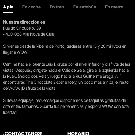
A pie
En coche
En tren
En autobús
En metro
Nuestra dirección es:
Rua do Choupelo, 39
4400-088 Vila Nova de Gaia
Si vienes desde la Ribeira de Porto, tardarás entre 15 y 20 minutos en
llegar a WOW.
Camina hacia el puente Luís I, cruza por el nivel inferior y disfruta de las
vistas. Después, dirígete hacia el Cais de Gaia, gira a la izquierda hacia
la Rua Cândido dos Reis y luego hacia la Rua Guilherme Braga. Allí
encontrarás The Chocolate Experience y, un poco más arriba, el resto
de WOW. ¡Disfruta de la visita!
Si llevas equipaje, recuerda que disponemos de taquillas gratuitas de
diferentes tamaños. Guarda tus pertenencias y explora WOW con total
libertad.
¡CONTÁCTANOS!
HORARIO