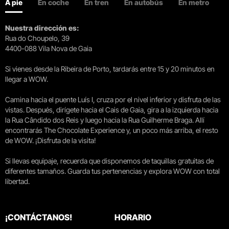
A pie
En coche
En tren
En autobús
En metro
Nuestra dirección es:
Rua do Choupelo, 39
4400-088 Vila Nova de Gaia
Si vienes desde la Ribeira de Porto, tardarás entre 15 y 20 minutos en
llegar a WOW.
Camina hacia el puente Luís I, cruza por el nivel inferior y disfruta de las
vistas. Después, dirígete hacia el Cais de Gaia, gira a la izquierda hacia
la Rua Cândido dos Reis y luego hacia la Rua Guilherme Braga. Allí
encontrarás The Chocolate Experience y, un poco más arriba, el resto
de WOW. ¡Disfruta de la visita!
Si llevas equipaje, recuerda que disponemos de taquillas gratuitas de
diferentes tamaños. Guarda tus pertenencias y explora WOW con total
libertad.
¡CONTÁCTANOS!
HORARIO