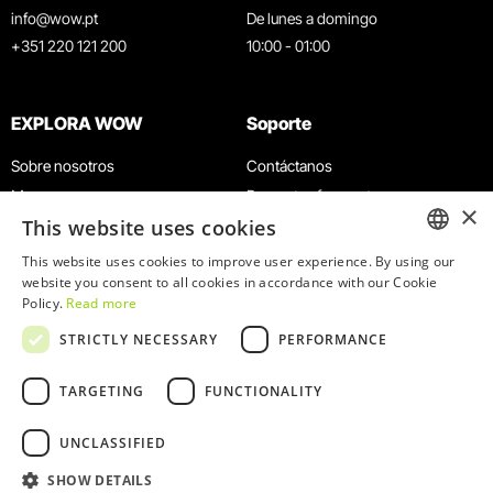
info@wow.pt
De lunes a domingo
+351 220 121 200
10:00 - 01:00
EXPLORA WOW
Soporte
Sobre nosotros
Contáctanos
Museos
Preguntas frecuentes
×
This website uses cookies
Agenda
Términos y condiciones
Noticias
Política de privacidad y cookies
This website uses cookies to improve user experience. By using our
ENGLISH
website you consent to all cookies in accordance with our Cookie
Restaurantes
Trabaja con nosotros
Policy.
Read more
Tarjeta WOW
Canal de denuncias
PORTUGUESE
STRICTLY NECESSARY
PERFORMANCE
Grupos y eventos
Libro de reclamaciones
Servicio educativo
TARGETING
FUNCTIONALITY
UNCLASSIFIED
SHOW DETAILS
© 2026