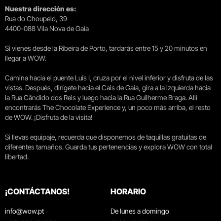
Nuestra dirección es:
Rua do Choupelo, 39
4400-088 Vila Nova de Gaia
Si vienes desde la Ribeira de Porto, tardarás entre 15 y 20 minutos en
llegar a WOW.
Camina hacia el puente Luís I, cruza por el nivel inferior y disfruta de las
vistas. Después, dirígete hacia el Cais de Gaia, gira a la izquierda hacia
la Rua Cândido dos Reis y luego hacia la Rua Guilherme Braga. Allí
encontrarás The Chocolate Experience y, un poco más arriba, el resto
de WOW. ¡Disfruta de la visita!
Si llevas equipaje, recuerda que disponemos de taquillas gratuitas de
diferentes tamaños. Guarda tus pertenencias y explora WOW con total
libertad.
¡CONTÁCTANOS!
HORARIO
info@wow.pt
De lunes a domingo