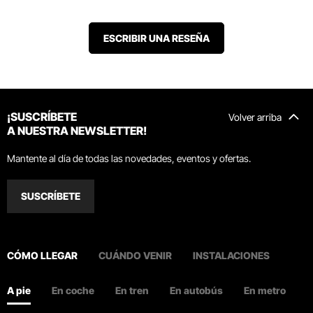
ESCRIBIR UNA RESEÑA
¡SUSCRÍBETE
Volver arriba
A NUESTRA NEWSLETTER!
Mantente al día de todas las novedades, eventos y ofertas.
SUSCRÍBETE
CÓMO LLEGAR
CUÁNDO VENIR
INSTALACIONES
A pie
En coche
En tren
En autobús
En metro