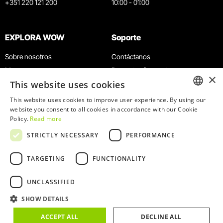
+351 220 121 200
10:00 - 01:00
EXPLORA WOW
Soporte
Sobre nosotros
Contáctanos
Museos
Preguntas frecuentes
×
This website uses cookies
Agenda
Términos y condiciones
Noticias
Política de privacidad y cookies
This website uses cookies to improve user experience. By using our
ENGLISH
website you consent to all cookies in accordance with our Cookie
Restaurantes
Trabaja con nosotros
Policy.
Read more
Tarjeta WOW
Canal de denuncias
PORTUGUESE
STRICTLY NECESSARY
PERFORMANCE
Grupos y eventos
Libro de reclamaciones
Servicio educativo
TARGETING
FUNCTIONALITY
UNCLASSIFIED
SHOW DETAILS
© 2026
WOW
ACCEPT ALL
DECLINE ALL