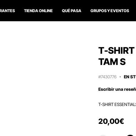
RANTES
TIENDA ONLINE
QUÉ PASA
GRUPOS Y EVENTOS
T-SHIRT
TAM S
#7430776
EN S
Escribir una rese
T-SHIRT ESSENTIAL
20
,
00
€