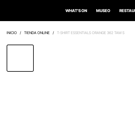
WHAT'S ON
MUSEO
RESTAU
INICIO
/
TIENDA ONLINE
/
T-SHIRT ESSENTIALS ORANGE 362 TAM S