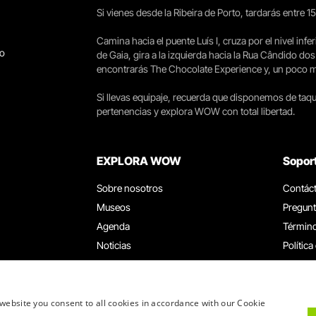
Si vienes desde la Ribeira de Porto, tardarás entre 
Camina hacia el puente Luís I, cruza por el nivel infer
go
de Gaia, gira a la izquierda hacia la Rua Cândido dos
encontrarás The Chocolate Experience y, un poco más 
Si llevas equipaje, recuerda que disponemos de taqui
pertenencias y explora WOW con total libertad.
EXPLORA WOW
Sopor
Sobre nosotros
Contác
Museos
Pregunt
Agenda
Término
Noticias
Política
Restaurantes
Trabaja
Tarjeta WOW
Canal d
Grupos y eventos
Libro d
website you consent to all cookies in accordance with our Cookie