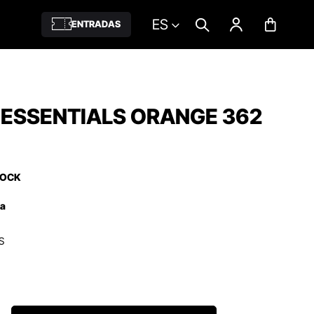
ES
ENTRADAS
 ESSENTIALS ORANGE 362
TOCK
ña
S