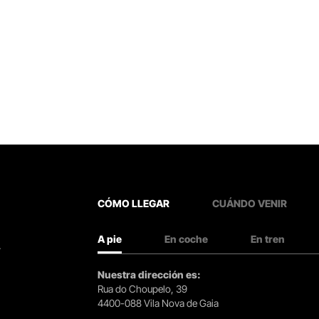
CÓMO LLEGAR
CUÁNDO VENIR
A pie
En coche
En tren
.
Nuestra dirección es:
Rua do Choupelo, 39
4400-088 Vila Nova de Gaia