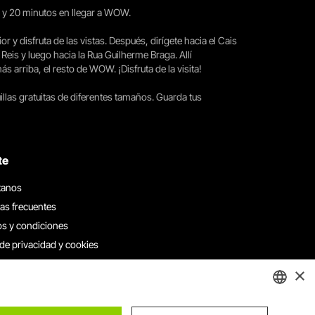
15 y 20 minutos en llegar a WOW.
ior y disfruta de las vistas. Después, dirígete hacia el Cais
 Reis y luego hacia la Rua Guilherme Braga. Allí
arriba, el resto de WOW. ¡Disfruta de la visita!
llas gratuitas de diferentes tamaños. Guarda tus
te
tanos
as frecuentes
s y condiciones
 de privacidad y cookies
 con nosotros
×
e denuncias
e reclamaciones
ENGLISH