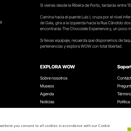
Si vienes desde la Ribeira de Porto, tardarás entre 
Camina hacia el puente Luís I, cruza por el nivel infer
go
de Gaia, gira a la izquierda hacia la Rua Cândido dos
encontrarás The Chocolate Experience y, un poco más 
Si llevas equipaje, recuerda que disponemos de taqui
pertenencias y explora WOW con total libertad.
EXPLORA WOW
Sopor
Sobre nosotros
Contác
Museos
Pregunt
Agenda
Término
Noticias
Política
Restaurantes
Trabaja
Tarjeta WOW
Canal d
Grupos y eventos
Libro d
website you consent to all cookies in accordance with our Cookie