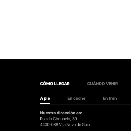
CÓMO LLEGAR
CUÁNDO VENIR
A pie
En coche
En tren
.
Nuestra dirección es:
Rua do Choupelo, 39
4400-088 Vila Nova de Gaia