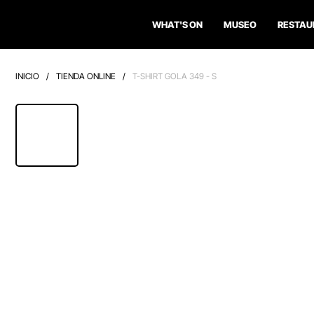
WHAT'S ON
MUSEO
RESTAU
INICIO
/
TIENDA ONLINE
/
T-SHIRT GOLA 349 - S