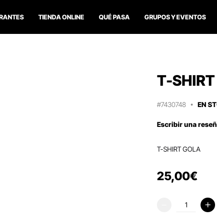
RANTES
TIENDA ONLINE
QUÉ PASA
GRUPOS Y EVENTOS
T-SHIRT
#7430748
EN S
Escribir una rese
T-SHIRT GOLA
25
,
00
€