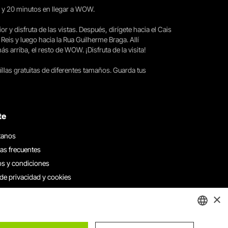
15 y 20 minutos en llegar a WOW.
ior y disfruta de las vistas. Después, dirígete hacia el Cais
 Reis y luego hacia la Rua Guilherme Braga. Allí
arriba, el resto de WOW. ¡Disfruta de la visita!
llas gratuitas de diferentes tamaños. Guarda tus
te
tanos
as frecuentes
s y condiciones
 de privacidad y cookies
 con nosotros
×
e denuncias
e reclamaciones
ENGLISH