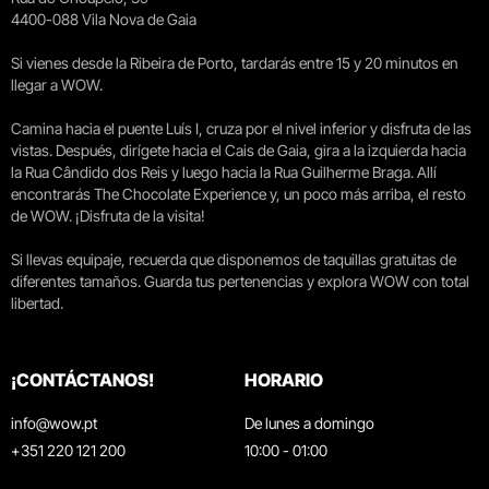
4400-088 Vila Nova de Gaia
Si vienes desde la Ribeira de Porto, tardarás entre 15 y 20 minutos en
llegar a WOW.
Camina hacia el puente Luís I, cruza por el nivel inferior y disfruta de las
vistas. Después, dirígete hacia el Cais de Gaia, gira a la izquierda hacia
la Rua Cândido dos Reis y luego hacia la Rua Guilherme Braga. Allí
encontrarás The Chocolate Experience y, un poco más arriba, el resto
de WOW. ¡Disfruta de la visita!
Si llevas equipaje, recuerda que disponemos de taquillas gratuitas de
diferentes tamaños. Guarda tus pertenencias y explora WOW con total
libertad.
¡CONTÁCTANOS!
HORARIO
info@wow.pt
De lunes a domingo
+351 220 121 200
10:00 - 01:00