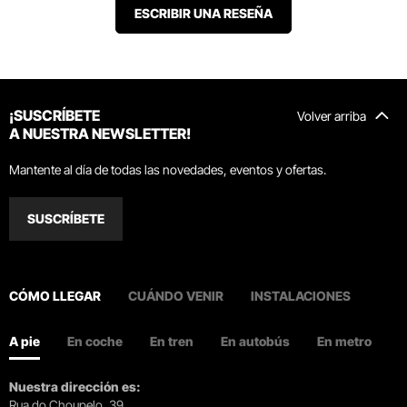
ESCRIBIR UNA RESEÑA
¡SUSCRÍBETE
Volver arriba
A NUESTRA NEWSLETTER!
Mantente al día de todas las novedades, eventos y ofertas.
SUSCRÍBETE
CÓMO LLEGAR
CUÁNDO VENIR
INSTALACIONES
A pie
En coche
En tren
En autobús
En metro
Nuestra dirección es:
Rua do Choupelo, 39