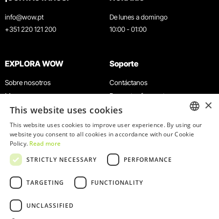
info@wow.pt
De lunes a domingo
+351 220 121 200
10:00 - 01:00
EXPLORA WOW
Soporte
Sobre nosotros
Contáctanos
Museos
Preguntas frecuentes
×
This website uses cookies
Agenda
Términos y condiciones
Noticias
Política de privacidad y cookies
This website uses cookies to improve user experience. By using our
ENGLISH
website you consent to all cookies in accordance with our Cookie
Restaurantes
Trabaja con nosotros
Policy.
Read more
Tarjeta WOW
Canal de denuncias
PORTUGUESE
STRICTLY NECESSARY
PERFORMANCE
Grupos y eventos
Libro de reclamaciones
Servicio educativo
TARGETING
FUNCTIONALITY
UNCLASSIFIED