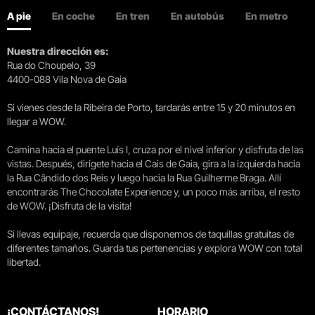
A pie
En coche
En tren
En autobús
En metro
Nuestra dirección es:
Rua do Choupelo, 39
4400-088 Vila Nova de Gaia
Si vienes desde la Ribeira de Porto, tardarás entre 15 y 20 minutos en
llegar a WOW.
Camina hacia el puente Luís I, cruza por el nivel inferior y disfruta de las
vistas. Después, dirígete hacia el Cais de Gaia, gira a la izquierda hacia
la Rua Cândido dos Reis y luego hacia la Rua Guilherme Braga. Allí
encontrarás The Chocolate Experience y, un poco más arriba, el resto
de WOW. ¡Disfruta de la visita!
Si llevas equipaje, recuerda que disponemos de taquillas gratuitas de
diferentes tamaños. Guarda tus pertenencias y explora WOW con total
libertad.
¡CONTÁCTANOS!
HORARIO