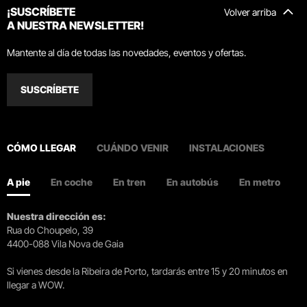
¡SUSCRÍBETE
Volver arriba
A NUESTRA NEWSLETTER!
Mantente al día de todas las novedades, eventos y ofertas.
SUSCRÍBETE
CÓMO LLEGAR
CUÁNDO VENIR
INSTALACIONES
A pie
En coche
En tren
En autobús
En metro
Nuestra dirección es:
Rua do Choupelo, 39
4400-088 Vila Nova de Gaia
Si vienes desde la Ribeira de Porto, tardarás entre 15 y 20 minutos en
llegar a WOW.