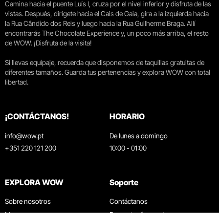
Camina hacia el puente Luís I, cruza por el nivel inferior y disfruta de las
vistas. Después, dirígete hacia el Cais de Gaia, gira a la izquierda hacia
la Rua Cândido dos Reis y luego hacia la Rua Guilherme Braga. Allí
encontrarás The Chocolate Experience y, un poco más arriba, el resto
de WOW. ¡Disfruta de la visita!
Si llevas equipaje, recuerda que disponemos de taquillas gratuitas de
diferentes tamaños. Guarda tus pertenencias y explora WOW con total
libertad.
¡CONTÁCTANOS!
HORARIO
info@wow.pt
De lunes a domingo
+351 220 121 200
10:00 - 01:00
EXPLORA WOW
Soporte
Sobre nosotros
Contáctanos
Museos
Preguntas frecuentes