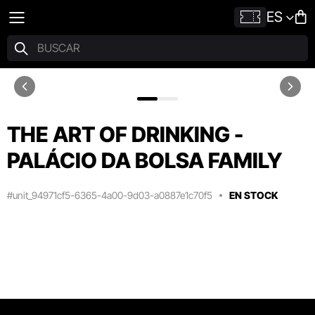
ES
THE ART OF DRINKING -
PALÁCIO DA BOLSA FAMILY
#unit_94971cf5-6365-4a00-9d03-a0887e1c70f5
EN STOCK