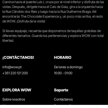
Camina hacia el puente Luís I, cruza por el nivel inferior y disfruta de las
vistas. Después, dirígete hacia el Cais de Gaia, gira a la izquierda hacia
la Rua Cândido dos Reis y luego hacia la Rua Guilherme Braga. Allí
encontrarás The Chocolate Experience y, un poco más arriba, el resto
de WOW. ¡Disfruta de la visita!
Si llevas equipaje, recuerda que disponemos de taquillas gratuitas de
diferentes tamaños. Guarda tus pertenencias y explora WOW con total
libertad.
¡CONTÁCTANOS!
HORARIO
info@wow.pt
De lunes a domingo
+351 220 121 200
10:00 - 01:00
EXPLORA WOW
Soporte
Sobre nosotros
Contáctanos
Museos
Preguntas frecuentes