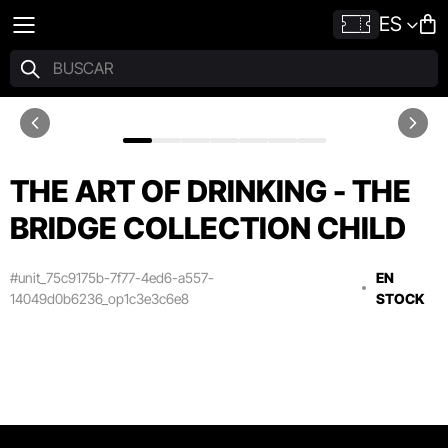
ES
THE ART OF DRINKING - THE
BRIDGE COLLECTION CHILD
#unit_75c9175b-7f77-4ed6-a557-
EN
14049d0b6236_op1c3e3c6e8
STOCK