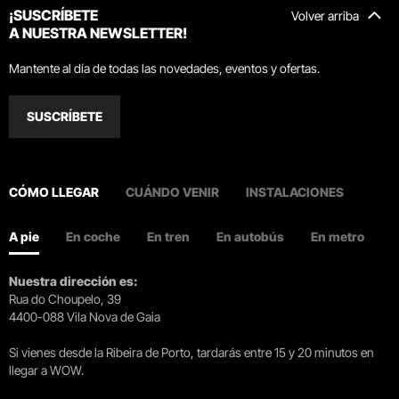
¡SUSCRÍBETE
Volver arriba
A NUESTRA NEWSLETTER!
Mantente al día de todas las novedades, eventos y ofertas.
SUSCRÍBETE
CÓMO LLEGAR
CUÁNDO VENIR
INSTALACIONES
A pie
En coche
En tren
En autobús
En metro
Nuestra dirección es:
Rua do Choupelo, 39
4400-088 Vila Nova de Gaia
Si vienes desde la Ribeira de Porto, tardarás entre 15 y 20 minutos en
llegar a WOW.