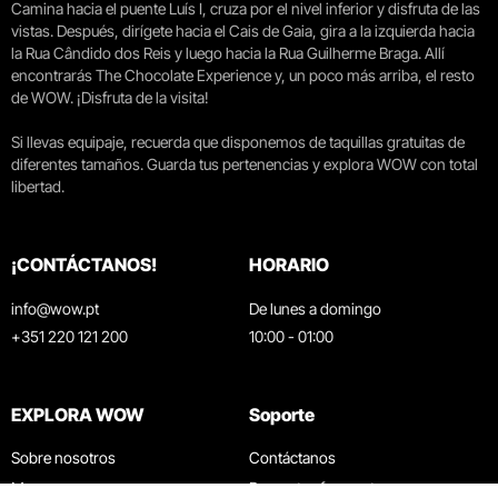
Camina hacia el puente Luís I, cruza por el nivel inferior y disfruta de las
vistas. Después, dirígete hacia el Cais de Gaia, gira a la izquierda hacia
la Rua Cândido dos Reis y luego hacia la Rua Guilherme Braga. Allí
encontrarás The Chocolate Experience y, un poco más arriba, el resto
de WOW. ¡Disfruta de la visita!
Si llevas equipaje, recuerda que disponemos de taquillas gratuitas de
diferentes tamaños. Guarda tus pertenencias y explora WOW con total
libertad.
¡CONTÁCTANOS!
HORARIO
info@wow.pt
De lunes a domingo
+351 220 121 200
10:00 - 01:00
EXPLORA WOW
Soporte
Sobre nosotros
Contáctanos
Museos
Preguntas frecuentes