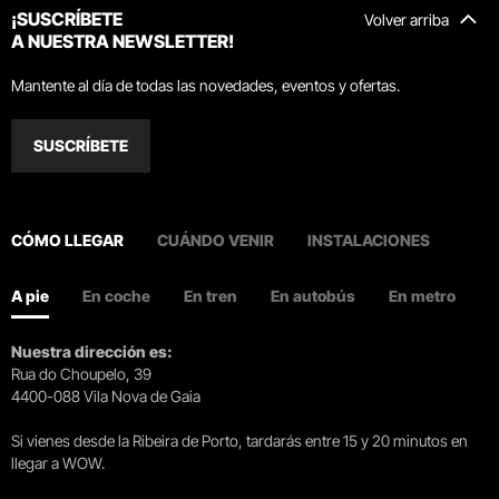
¡SUSCRÍBETE
Volver arriba
A NUESTRA NEWSLETTER!
Mantente al día de todas las novedades, eventos y ofertas.
SUSCRÍBETE
CÓMO LLEGAR
CUÁNDO VENIR
INSTALACIONES
A pie
En coche
En tren
En autobús
En metro
Nuestra dirección es:
Rua do Choupelo, 39
4400-088 Vila Nova de Gaia
Si vienes desde la Ribeira de Porto, tardarás entre 15 y 20 minutos en
llegar a WOW.