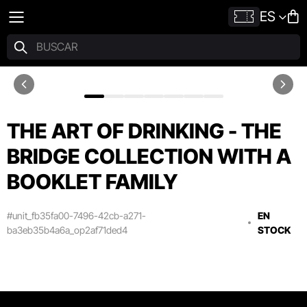
ES
THE ART OF DRINKING - THE
BRIDGE COLLECTION WITH A
BOOKLET FAMILY
#unit_fb35fa00-7496-42cb-a271-
EN
ba3eb35b4a6a_op2af71ded4
STOCK