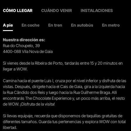
CÓMO LLEGAR
CUÁNDO VENIR
INSTALACIONES
A pie
En coche
En tren
En autobús
En metro
Nuestra dirección es:
Rua do Choupelo, 39
4400-088 Vila Nova de Gaia
Si vienes desde la Ribeira de Porto, tardarás entre 15 y 20 minutos en
llegar a WOW.
Camina hacia el puente Luís I, cruza por el nivel inferior y disfruta de las
vistas. Después, dirígete hacia el Cais de Gaia, gira a la izquierda hacia
la Rua Cândido dos Reis y luego hacia la Rua Guilherme Braga. Allí
encontrarás The Chocolate Experience y, un poco más arriba, el resto
de WOW. ¡Disfruta de la visita!
Si llevas equipaje, recuerda que disponemos de taquillas gratuitas de
diferentes tamaños. Guarda tus pertenencias y explora WOW con total
libertad.