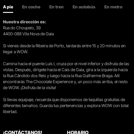
A pie
En coche
En tren
En autobús
En metro
Nuestra dirección es:
Rua do Choupelo, 39
4400-088 Vila Nova de Gaia
Si vienes desde la Ribeira de Porto, tardarás entre 15 y 20 minutos en
llegar a WOW.
Camina hacia el puente Luís I, cruza por el nivel inferior y disfruta de las
vistas. Después, dirígete hacia el Cais de Gaia, gira a la izquierda hacia
la Rua Cândido dos Reis y luego hacia la Rua Guilherme Braga. Allí
encontrarás The Chocolate Experience y, un poco más arriba, el resto
de WOW. ¡Disfruta de la visita!
Si llevas equipaje, recuerda que disponemos de taquillas gratuitas de
diferentes tamaños. Guarda tus pertenencias y explora WOW con total
libertad.
¡CONTÁCTANOS!
HORARIO