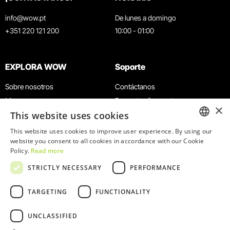
info@wow.pt
De lunes a domingo
+351 220 121 200
10:00 - 01:00
EXPLORA WOW
Soporte
Sobre nosotros
Contáctanos
Museos
Preguntas frecuentes
×
This website uses cookies
Agenda
Términos y condiciones
Noticias
Política de privacidad y cookies
This website uses cookies to improve user experience. By using our
ENGLISH
website you consent to all cookies in accordance with our Cookie
Restaurantes
Trabaja con nosotros
Policy.
Read more
Tarjeta WOW
Canal de denuncias
PORTUGUESE
STRICTLY NECESSARY
PERFORMANCE
Grupos y eventos
Libro de reclamaciones
Servicio educativo
TARGETING
FUNCTIONALITY
UNCLASSIFIED