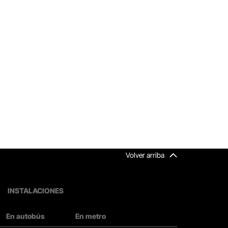
Volver arriba
INSTALACIONES
En autobús
En metro