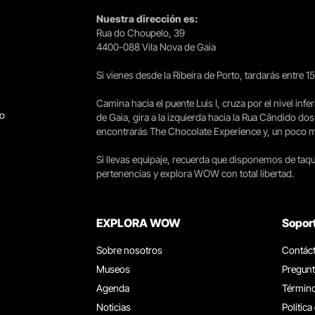
Nuestra dirección es:
Rua do Choupelo, 39
4400-088 Vila Nova de Gaia
Si vienes desde la Ribeira de Porto, tardarás entre 
Camina hacia el puente Luís I, cruza por el nivel infer
go
de Gaia, gira a la izquierda hacia la Rua Cândido dos
encontrarás The Chocolate Experience y, un poco más 
Si llevas equipaje, recuerda que disponemos de taqui
pertenencias y explora WOW con total libertad.
EXPLORA WOW
Sopor
Sobre nosotros
Contác
Museos
Pregunt
Agenda
Término
Noticias
Política