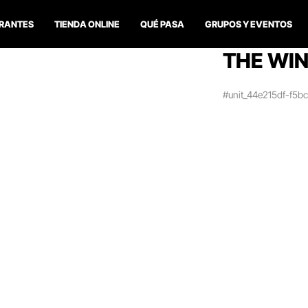
RANTES
TIENDA ONLINE
QUÉ PASA
GRUPOS Y EVENTOS
THE WIN
#unit_44e215df-f5