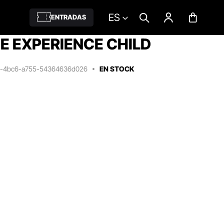
ES
ENTRADAS
E EXPERIENCE CHILD
bc-4bc6-a755-54364636d026
EN STOCK