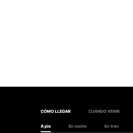
CÓMO LLEGAR
CUÁNDO VENIR
A pie
En coche
En tren
.