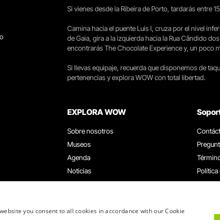
Si vienes desde la Ribeira de Porto, tardarás entre 
Camina hacia el puente Luís I, cruza por el nivel infer
go
de Gaia, gira a la izquierda hacia la Rua Cândido dos
encontrarás The Chocolate Experience y, un poco más 
Si llevas equipaje, recuerda que disponemos de taqui
pertenencias y explora WOW con total libertad.
EXPLORA WOW
Sopor
Sobre nosotros
Contác
Museos
Pregunt
Agenda
Término
Noticias
Política
Restaurantes
Trabaja
Tarjeta WOW
Canal d
Grupos y eventos
Libro d
website you consent to all cookies in accordance with our Cookie