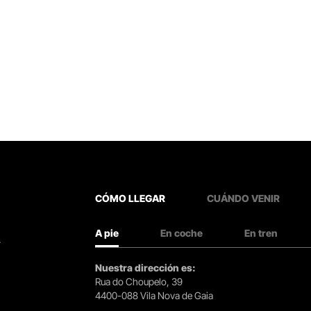
CÓMO LLEGAR
CUÁNDO VENIR
A pie
En coche
En tren
.
Nuestra dirección es:
Rua do Choupelo, 39
4400-088 Vila Nova de Gaia