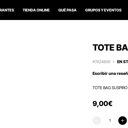
RANTES
TIENDA ONLINE
QUÉ PASA
GRUPOS Y EVENTOS
TOTE BA
#7424806
EN S
Escribir una rese
TOTE BAG SUSPIRO
9
,
00
€