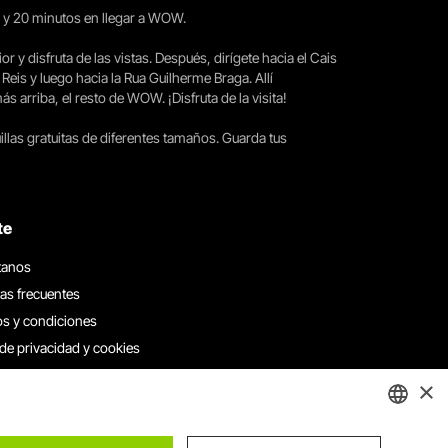
15 y 20 minutos en llegar a WOW.
ior y disfruta de las vistas. Después, dirígete hacia el Cais
 Reis y luego hacia la Rua Guilherme Braga. Allí
arriba, el resto de WOW. ¡Disfruta de la visita!
llas gratuitas de diferentes tamaños. Guarda tus
te
tanos
as frecuentes
s y condiciones
 de privacidad y cookies
 con nosotros
×
e denuncias
e reclamaciones
ENGLISH