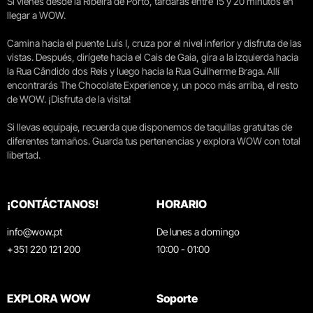
Si vienes desde la Ribeira de Porto, tardarás entre 15 y 20 minutos en
llegar a WOW.
Camina hacia el puente Luís I, cruza por el nivel inferior y disfruta de las
vistas. Después, dirígete hacia el Cais de Gaia, gira a la izquierda hacia
la Rua Cândido dos Reis y luego hacia la Rua Guilherme Braga. Allí
encontrarás The Chocolate Experience y, un poco más arriba, el resto
de WOW. ¡Disfruta de la visita!
Si llevas equipaje, recuerda que disponemos de taquillas gratuitas de
diferentes tamaños. Guarda tus pertenencias y explora WOW con total
libertad.
¡CONTÁCTANOS!
HORARIO
info@wow.pt
De lunes a domingo
+351 220 121 200
10:00 - 01:00
EXPLORA WOW
Soporte