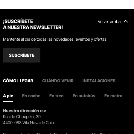
¡SUSCRÍBETE
Volver arriba
A NUESTRA NEWSLETTER!
Mantente al día de todas las novedades, eventos y ofertas.
SUSCRÍBETE
CÓMO LLEGAR
CUÁNDO VENIR
INSTALACIONES
A pie
En coche
En tren
En autobús
En metro
Nuestra dirección es:
Rua do Choupelo, 39
4400-088 Vila Nova de Gaia