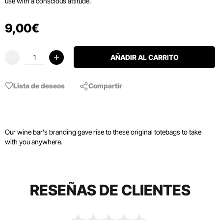
use with a conscious attitude.
9
,
00
€
AÑADIR AL CARRITO
Lista de deseos
Compartir
Our wine bar's branding gave rise to these original totebags to take
with you anywhere.
RESEÑAS DE CLIENTES