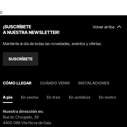
0
¡SUSCRÍBETE
Volver arriba
A NUESTRA NEWSLETTER!
Mantente al día de todas las novedades, eventos y ofertas.
SUSCRÍBETE
CÓMO LLEGAR
CUÁNDO VENIR
INSTALACIONES
A pie
En coche
En tren
En autobús
En metro
Nuestra dirección es:
Rua do Choupelo, 39
4400-088 Vila Nova de Gaia