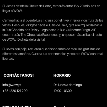
Si vienes desde la Ribeira de Porto, tardarás entre 15 y 20 minutos en
llegar a WOW.
Camina hacia el puente Luís I, cruza por el nivel inferior y disfruta de las
vistas. Después, dirígete hacia el Cais de Gaia, gira a la izquierda hacia
la Rua Cândido dos Reis y luego hacia la Rua Guilherme Braga. Allí
encontrarás The Chocolate Experience y, un poco más arriba, el resto
de WOW. ¡Disfruta de la visita!
Si llevas equipaje, recuerda que disponemos de taquillas gratuitas de
diferentes tamaños. Guarda tus pertenencias y explora WOW con total
libertad.
¡CONTÁCTANOS!
HORARIO
info@wow.pt
De lunes a domingo
+351 220 121 200
10:00 - 01:00