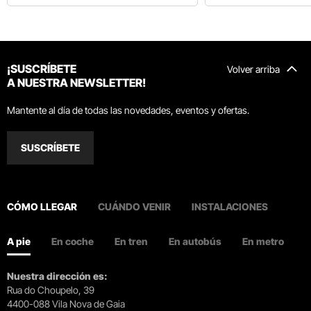
¡SUSCRÍBETE
Volver arriba
A NUESTRA NEWSLETTER!
Mantente al día de todas las novedades, eventos y ofertas.
SUSCRÍBETE
CÓMO LLEGAR
CUÁNDO VENIR
INSTALACIONES
A pie
En coche
En tren
En autobús
En metro
Nuestra dirección es:
Rua do Choupelo, 39
4400-088 Vila Nova de Gaia