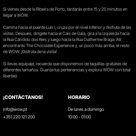
Si vienes desde la Ribeira de Porto, tardarás entre 15 y 20 minutos en
llegar a WOW.
Camina hacia el puente Luís I, cruza por el nivel inferior y disfruta de las
vistas. Después, dirígete hacia el Cais de Gaia, gira a la izquierda hacia
la Rua Cândido dos Reis y luego hacia la Rua Guilherme Braga. Allí
encontrarás The Chocolate Experience y, un poco más arriba, el resto
de WOW. ¡Disfruta de la visita!
Si llevas equipaje, recuerda que disponemos de taquillas gratuitas de
diferentes tamaños. Guarda tus pertenencias y explora WOW con total
libertad.
¡CONTÁCTANOS!
HORARIO
info@wow.pt
De lunes a domingo
+351 220 121 200
10:00 - 01:00