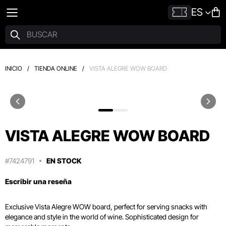
ES
INICIO
/
TIENDA ONLINE
/
VISTA ALEGRE WOW BOARD
VISTA ALEGRE WOW BOARD
#7424791
EN STOCK
Escribir una reseña
Exclusive Vista Alegre WOW board, perfect for serving snacks with
elegance and style in the world of wine. Sophisticated design for