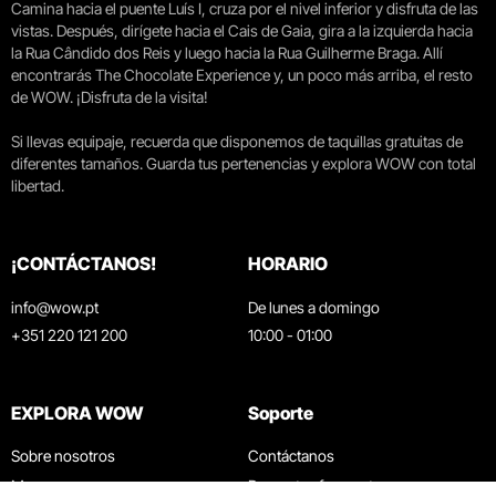
Camina hacia el puente Luís I, cruza por el nivel inferior y disfruta de las
vistas. Después, dirígete hacia el Cais de Gaia, gira a la izquierda hacia
la Rua Cândido dos Reis y luego hacia la Rua Guilherme Braga. Allí
encontrarás The Chocolate Experience y, un poco más arriba, el resto
de WOW. ¡Disfruta de la visita!
Si llevas equipaje, recuerda que disponemos de taquillas gratuitas de
diferentes tamaños. Guarda tus pertenencias y explora WOW con total
libertad.
¡CONTÁCTANOS!
HORARIO
info@wow.pt
De lunes a domingo
+351 220 121 200
10:00 - 01:00
EXPLORA WOW
Soporte
Sobre nosotros
Contáctanos
Museos
Preguntas frecuentes