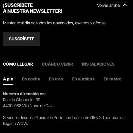
¡SUSCRÍBETE
Volver arriba
A NUESTRA NEWSLETTER!
Mantente al día de todas las novedades, eventos y ofertas.
SUSCRÍBETE
CÓMO LLEGAR
CUÁNDO VENIR
INSTALACIONES
A pie
En coche
En tren
En autobús
En metro
Nuestra dirección es:
Rua do Choupelo, 39
4400-088 Vila Nova de Gaia
Si vienes desde la Ribeira de Porto, tardarás entre 15 y 20 minutos en
llegar a WOW.