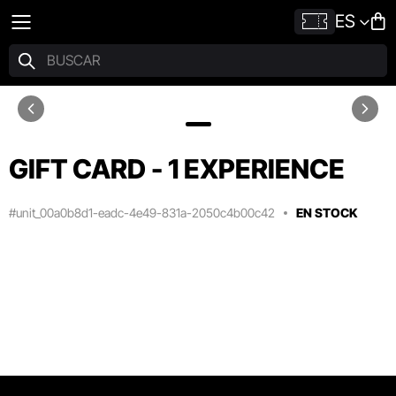
ES
GIFT CARD - 1 EXPERIENCE
#unit_00a0b8d1-eadc-4e49-831a-2050c4b00c42
EN STOCK