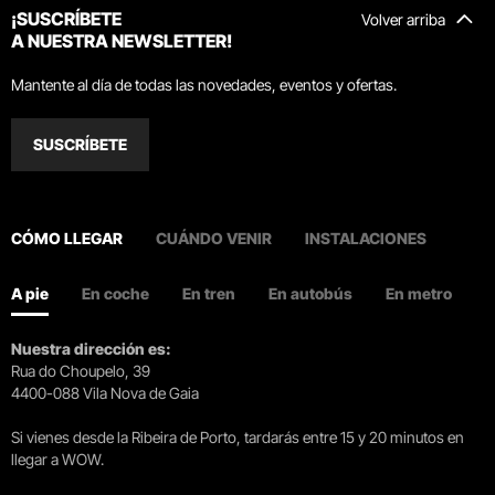
¡SUSCRÍBETE
Volver arriba
A NUESTRA NEWSLETTER!
Mantente al día de todas las novedades, eventos y ofertas.
SUSCRÍBETE
CÓMO LLEGAR
CUÁNDO VENIR
INSTALACIONES
A pie
En coche
En tren
En autobús
En metro
Nuestra dirección es:
Rua do Choupelo, 39
4400-088 Vila Nova de Gaia
Si vienes desde la Ribeira de Porto, tardarás entre 15 y 20 minutos en
llegar a WOW.