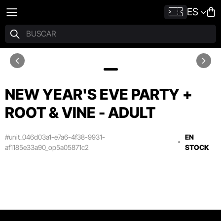
ES
NEW YEAR'S EVE PARTY +
ROOT & VINE - ADULT
#unit_046d03a1-e7a6-4f38-9931-
EN
af1185e33a90_op5a05871c2
STOCK