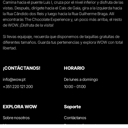
Camina hacia el puente Luís I, cruza por el nivel inferior y disfruta de las
vistas. Después, dirígete hacia el Cais de Gaia, gira a la izquierda hacia
la Rua Cândido dos Reis y luego hacia la Rua Guilherme Braga. Allí
encontrarás The Chocolate Experience y, un poco más arriba, el resto
de WOW. ¡Disfruta de la visita!
Si llevas equipaje, recuerda que disponemos de taquillas gratuitas de
diferentes tamaños. Guarda tus pertenencias y explora WOW con total
libertad.
¡CONTÁCTANOS!
HORARIO
info@wow.pt
De lunes a domingo
+351 220 121 200
10:00 - 01:00
EXPLORA WOW
Soporte
Sobre nosotros
Contáctanos
Museos
Preguntas frecuentes