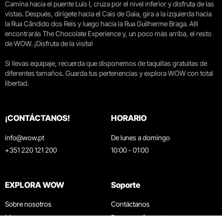
Camina hacia el puente Luís I, cruza por el nivel inferior y disfruta de las
vistas. Después, dirígete hacia el Cais de Gaia, gira a la izquierda hacia
la Rua Cândido dos Reis y luego hacia la Rua Guilherme Braga. Allí
encontrarás The Chocolate Experience y, un poco más arriba, el resto
de WOW. ¡Disfruta de la visita!
Si llevas equipaje, recuerda que disponemos de taquillas gratuitas de
diferentes tamaños. Guarda tus pertenencias y explora WOW con total
libertad.
¡CONTÁCTANOS!
HORARIO
info@wow.pt
De lunes a domingo
+351 220 121 200
10:00 - 01:00
EXPLORA WOW
Soporte
Sobre nosotros
Contáctanos
Museos
Preguntas frecuentes