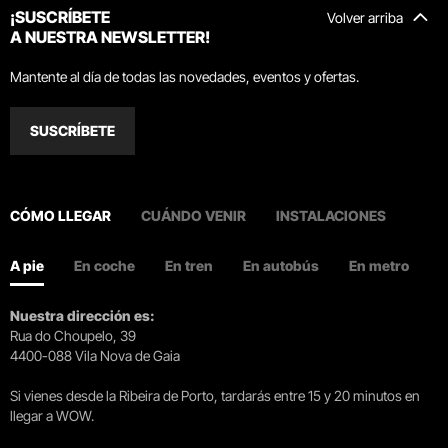
¡SUSCRÍBETE
Volver arriba
A NUESTRA NEWSLETTER!
Mantente al día de todas las novedades, eventos y ofertas.
SUSCRÍBETE
CÓMO LLEGAR
CUÁNDO VENIR
INSTALACIONES
A pie
En coche
En tren
En autobús
En metro
Nuestra dirección es:
Rua do Choupelo, 39
4400-088 Vila Nova de Gaia
Si vienes desde la Ribeira de Porto, tardarás entre 15 y 20 minutos en
llegar a WOW.