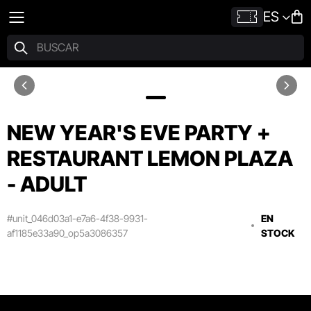
ES
NEW YEAR'S EVE PARTY +
RESTAURANT LEMON PLAZA
- ADULT
#unit_046d03a1-e7a6-4f38-9931-
EN
af1185e33a90_op5a3086357
STOCK