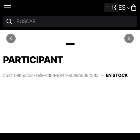
ES
PARTICIPANT
#unit_09b5c32c-aefe-4d6d-8944-e099b68845d3
EN STOCK