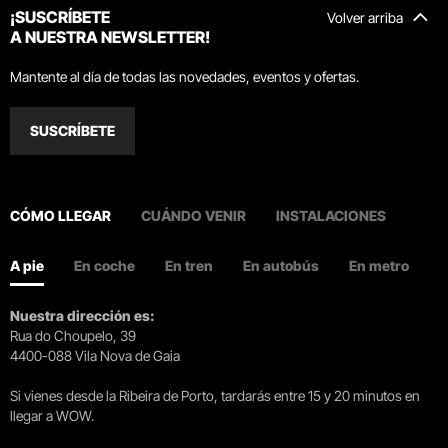
¡SUSCRÍBETE
Volver arriba
A NUESTRA NEWSLETTER!
Mantente al día de todas las novedades, eventos y ofertas.
SUSCRÍBETE
CÓMO LLEGAR
CUÁNDO VENIR
INSTALACIONES
A pie
En coche
En tren
En autobús
En metro
Nuestra dirección es:
Rua do Choupelo, 39
4400-088 Vila Nova de Gaia
Si vienes desde la Ribeira de Porto, tardarás entre 15 y 20 minutos en
llegar a WOW.