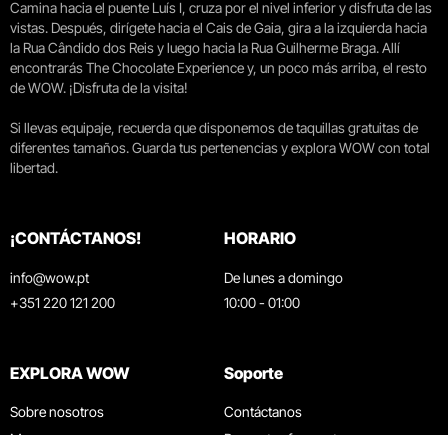
Camina hacia el puente Luís I, cruza por el nivel inferior y disfruta de las
vistas. Después, dirígete hacia el Cais de Gaia, gira a la izquierda hacia
la Rua Cândido dos Reis y luego hacia la Rua Guilherme Braga. Allí
encontrarás The Chocolate Experience y, un poco más arriba, el resto
de WOW. ¡Disfruta de la visita!
Si llevas equipaje, recuerda que disponemos de taquillas gratuitas de
diferentes tamaños. Guarda tus pertenencias y explora WOW con total
libertad.
¡CONTÁCTANOS!
HORARIO
info@wow.pt
De lunes a domingo
+351 220 121 200
10:00 - 01:00
EXPLORA WOW
Soporte
Sobre nosotros
Contáctanos
Museos
Preguntas frecuentes