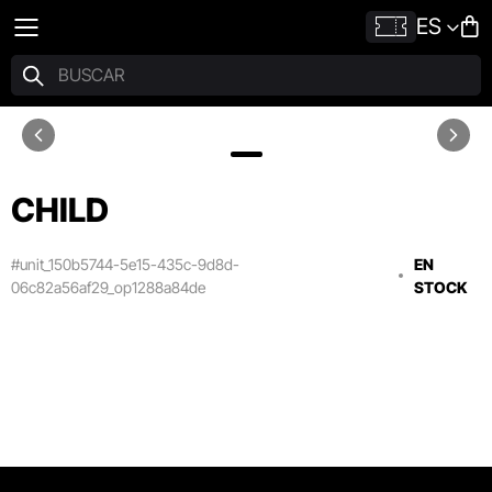
ES
CHILD
#unit_150b5744-5e15-435c-9d8d-
EN
06c82a56af29_op1288a84de
STOCK