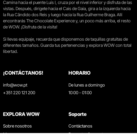
Camina hacia el puente Luís I, cruza por el nivel inferior y disfruta de las
vistas. Después, dirígete hacia el Cais de Gaia, gira a la izquierda hacia
la Rua Cândido dos Reis y luego hacia la Rua Guilherme Braga. Allí
encontrarás The Chocolate Experience y, un poco más arriba, el resto
de WOW. ¡Disfruta de la visita!
Si llevas equipaje, recuerda que disponemos de taquillas gratuitas de
diferentes tamaños. Guarda tus pertenencias y explora WOW con total
libertad.
¡CONTÁCTANOS!
HORARIO
info@wow.pt
De lunes a domingo
+351 220 121 200
10:00 - 01:00
EXPLORA WOW
Soporte
Sobre nosotros
Contáctanos
Museos
Preguntas frecuentes