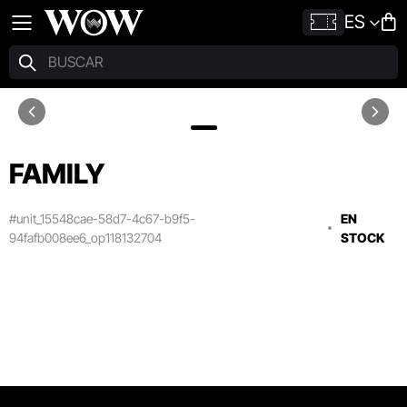
ES
FAMILY
#unit_15548cae-58d7-4c67-b9f5-
EN
94fafb008ee6_op118132704
STOCK