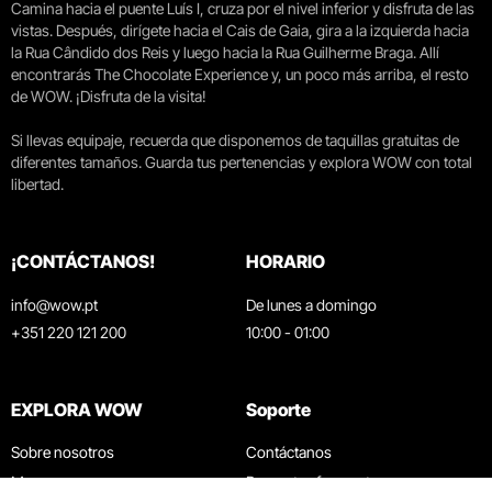
Camina hacia el puente Luís I, cruza por el nivel inferior y disfruta de las
vistas. Después, dirígete hacia el Cais de Gaia, gira a la izquierda hacia
la Rua Cândido dos Reis y luego hacia la Rua Guilherme Braga. Allí
encontrarás The Chocolate Experience y, un poco más arriba, el resto
de WOW. ¡Disfruta de la visita!
Si llevas equipaje, recuerda que disponemos de taquillas gratuitas de
diferentes tamaños. Guarda tus pertenencias y explora WOW con total
libertad.
¡CONTÁCTANOS!
HORARIO
info@wow.pt
De lunes a domingo
+351 220 121 200
10:00 - 01:00
EXPLORA WOW
Soporte
Sobre nosotros
Contáctanos
Museos
Preguntas frecuentes