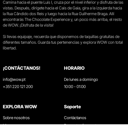
Camina hacia el puente Luís I, cruza por el nivel inferior y disfruta de las
vistas. Después, dirígete hacia el Cais de Gaia, gira a la izquierda hacia
la Rua Cândido dos Reis y luego hacia la Rua Guilherme Braga. Allí
encontrarás The Chocolate Experience y, un poco más arriba, el resto
de WOW. ¡Disfruta de la visita!
Si llevas equipaje, recuerda que disponemos de taquillas gratuitas de
diferentes tamaños. Guarda tus pertenencias y explora WOW con total
libertad.
¡CONTÁCTANOS!
HORARIO
info@wow.pt
De lunes a domingo
+351 220 121 200
10:00 - 01:00
EXPLORA WOW
Soporte
Sobre nosotros
Contáctanos
Museos
Preguntas frecuentes