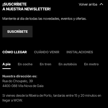
¡SUSCRÍBETE
Volver arriba
A NUESTRA NEWSLETTER!
Mantente al día de todas las novedades, eventos y ofertas.
SUSCRÍBETE
CÓMO LLEGAR
CUÁNDO VENIR
INSTALACIONES
A pie
En coche
En tren
En autobús
En metro
Nuestra dirección es:
Rua do Choupelo, 39
4400-088 Vila Nova de Gaia
Si vienes desde la Ribeira de Porto, tardarás entre 15 y 20 minutos en
llegar a WOW.