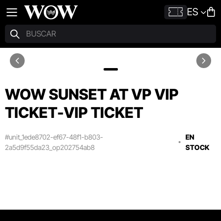
ES
WOW SUNSET AT VP VIP
TICKET-VIP TICKET
#unit_1ede8702-ef67-48f1-b803-
EN
2a5d9f55da23_op202754ab8
STOCK