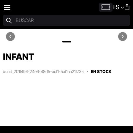
ES
INFANT
#unit_201f4f9f-24e6-48d5-acf1-5af1aa21f735
EN STOCK