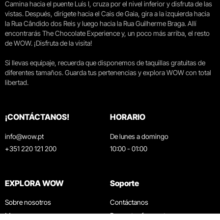
Camina hacia el puente Luís I, cruza por el nivel inferior y disfruta de las
vistas. Después, dirígete hacia el Cais de Gaia, gira a la izquierda hacia
la Rua Cândido dos Reis y luego hacia la Rua Guilherme Braga. Allí
encontrarás The Chocolate Experience y, un poco más arriba, el resto
de WOW. ¡Disfruta de la visita!
Si llevas equipaje, recuerda que disponemos de taquillas gratuitas de
diferentes tamaños. Guarda tus pertenencias y explora WOW con total
libertad.
¡CONTÁCTANOS!
HORARIO
info@wow.pt
De lunes a domingo
+351 220 121 200
10:00 - 01:00
EXPLORA WOW
Soporte
Sobre nosotros
Contáctanos
Museos
Preguntas frecuentes