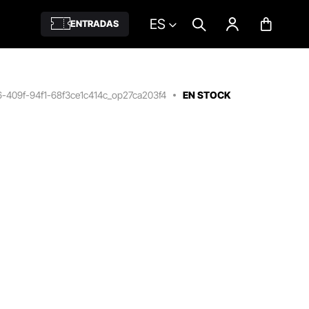
ES
ENTRADAS
6-409f-94f1-68f3ce1c414c_op27ca203f4
EN STOCK