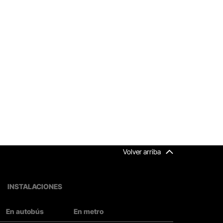
Volver arriba
INSTALACIONES
En autobús
En metro