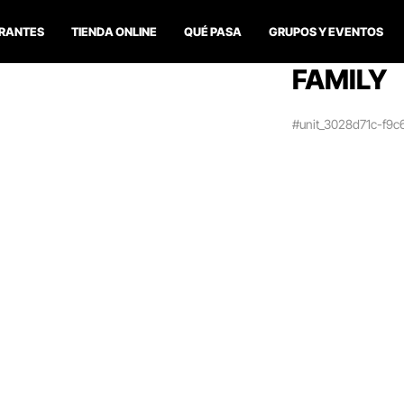
RANTES
TIENDA ONLINE
QUÉ PASA
GRUPOS Y EVENTOS
FAMILY
#unit_3028d71c-f9c