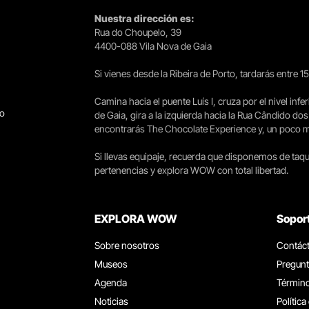
Nuestra dirección es:
Rua do Choupelo, 39
4400-088 Vila Nova de Gaia
Si vienes desde la Ribeira de Porto, tardarás entre 
Camina hacia el puente Luís I, cruza por el nivel infer
go
de Gaia, gira a la izquierda hacia la Rua Cândido dos
encontrarás The Chocolate Experience y, un poco más 
Si llevas equipaje, recuerda que disponemos de taqui
pertenencias y explora WOW con total libertad.
EXPLORA WOW
Sopor
Sobre nosotros
Contác
Museos
Pregunt
Agenda
Término
Noticias
Política