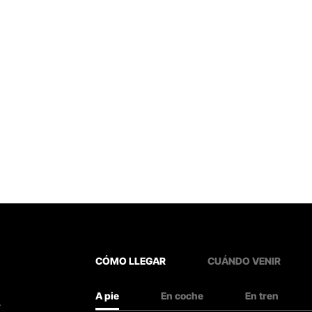
CÓMO LLEGAR
CUÁNDO VENIR
A pie
En coche
En tren
.