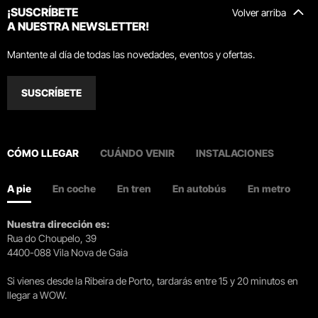
¡SUSCRÍBETE
Volver arriba
A NUESTRA NEWSLETTER!
Mantente al día de todas las novedades, eventos y ofertas.
SUSCRÍBETE
CÓMO LLEGAR
CUÁNDO VENIR
INSTALACIONES
A pie
En coche
En tren
En autobús
En metro
Nuestra dirección es:
Rua do Choupelo, 39
4400-088 Vila Nova de Gaia
Si vienes desde la Ribeira de Porto, tardarás entre 15 y 20 minutos en
llegar a WOW.