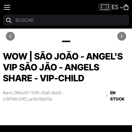
ES
WOW | SÃO JOÃO - ANGEL'S
VIP SÃO JÃO - ANGELS
SHARE - VIP-CHILD
#unit_31f4cc97-3316-43a0-8dc9-
EN
b3811dfc20f2_op1bc5be15a
STOCK