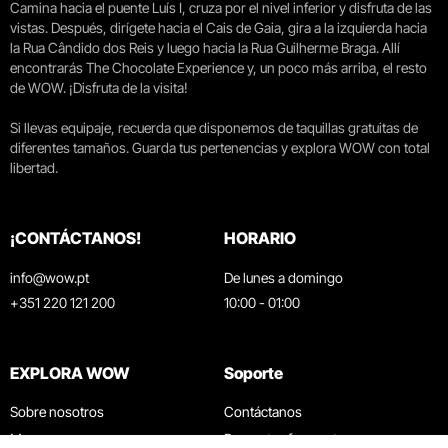
Camina hacia el puente Luís I, cruza por el nivel inferior y disfruta de las
vistas. Después, dirígete hacia el Cais de Gaia, gira a la izquierda hacia
la Rua Cândido dos Reis y luego hacia la Rua Guilherme Braga. Allí
encontrarás The Chocolate Experience y, un poco más arriba, el resto
de WOW. ¡Disfruta de la visita!
Si llevas equipaje, recuerda que disponemos de taquillas gratuitas de
diferentes tamaños. Guarda tus pertenencias y explora WOW con total
libertad.
¡CONTÁCTANOS!
HORARIO
info@wow.pt
De lunes a domingo
+351 220 121 200
10:00 - 01:00
EXPLORA WOW
Soporte
Sobre nosotros
Contáctanos
Museos
Preguntas frecuentes