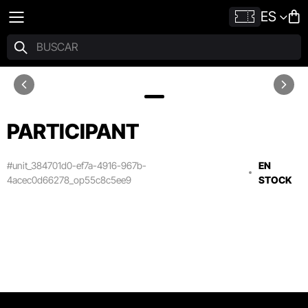
ES
PARTICIPANT
#unit_384701d0-ef7a-4916-967b-
EN
4acec0d66278_op55c8c5ee9
STOCK