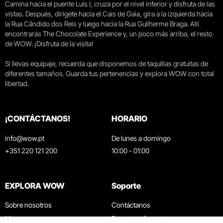
Camina hacia el puente Luís I, cruza por el nivel inferior y disfruta de las
vistas. Después, dirígete hacia el Cais de Gaia, gira a la izquierda hacia
la Rua Cândido dos Reis y luego hacia la Rua Guilherme Braga. Allí
encontrarás The Chocolate Experience y, un poco más arriba, el resto
de WOW. ¡Disfruta de la visita!
Si llevas equipaje, recuerda que disponemos de taquillas gratuitas de
diferentes tamaños. Guarda tus pertenencias y explora WOW con total
libertad.
¡CONTÁCTANOS!
HORARIO
info@wow.pt
De lunes a domingo
+351 220 121 200
10:00 - 01:00
EXPLORA WOW
Soporte
Sobre nosotros
Contáctanos
Museos
Preguntas frecuentes