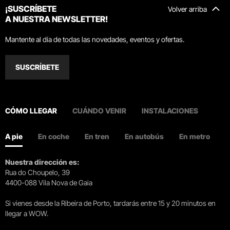
¡SUSCRÍBETE
Volver arriba
A NUESTRA NEWSLETTER!
Mantente al día de todas las novedades, eventos y ofertas.
SUSCRÍBETE
CÓMO LLEGAR
CUÁNDO VENIR
INSTALACIONES
A pie
En coche
En tren
En autobús
En metro
Nuestra dirección es:
Rua do Choupelo, 39
4400-088 Vila Nova de Gaia
Si vienes desde la Ribeira de Porto, tardarás entre 15 y 20 minutos en
llegar a WOW.