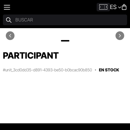
ES
PARTICIPANT
#unit_3cd0dd35-d891-4393-be50-b0bcac90b850
EN STOCK