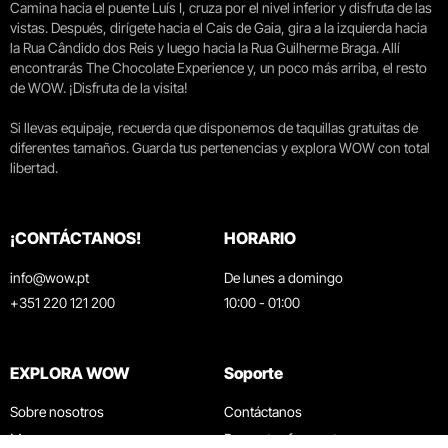
Camina hacia el puente Luís I, cruza por el nivel inferior y disfruta de las
vistas. Después, dirígete hacia el Cais de Gaia, gira a la izquierda hacia
la Rua Cândido dos Reis y luego hacia la Rua Guilherme Braga. Allí
encontrarás The Chocolate Experience y, un poco más arriba, el resto
de WOW. ¡Disfruta de la visita!
Si llevas equipaje, recuerda que disponemos de taquillas gratuitas de
diferentes tamaños. Guarda tus pertenencias y explora WOW con total
libertad.
¡CONTÁCTANOS!
HORARIO
info@wow.pt
De lunes a domingo
+351 220 121 200
10:00 - 01:00
EXPLORA WOW
Soporte
Sobre nosotros
Contáctanos
Museos
Preguntas frecuentes