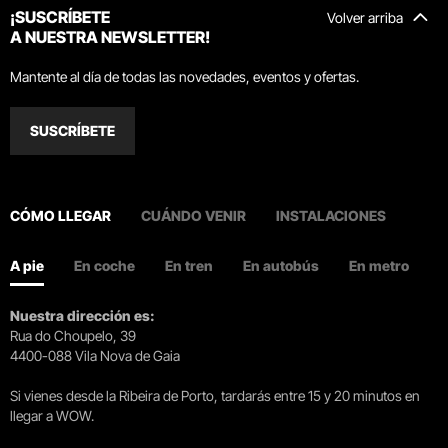
¡SUSCRÍBETE
Volver arriba
A NUESTRA NEWSLETTER!
Mantente al día de todas las novedades, eventos y ofertas.
SUSCRÍBETE
CÓMO LLEGAR
CUÁNDO VENIR
INSTALACIONES
A pie
En coche
En tren
En autobús
En metro
Nuestra dirección es:
Rua do Choupelo, 39
4400-088 Vila Nova de Gaia
Si vienes desde la Ribeira de Porto, tardarás entre 15 y 20 minutos en
llegar a WOW.