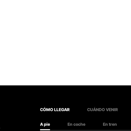
CÓMO LLEGAR
CUÁNDO VENIR
A pie
En coche
En tren
.