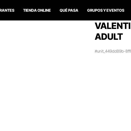
RANTES
TIENDA ONLINE
QUÉ PASA
GRUPOS Y EVENTOS
VALENTI
ADULT
#unit_449dd89b-8f