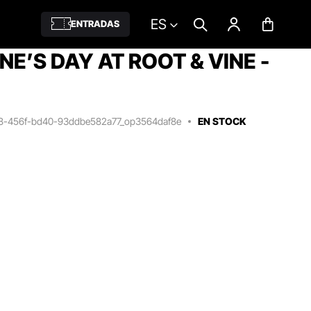
ES
ENTRADAS
NE’S DAY AT ROOT & VINE -
f8-456f-bd40-93ddbe582a77_op3564daf8e
EN STOCK