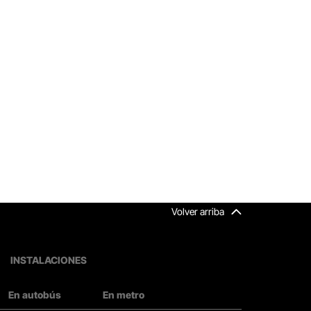
Volver arriba
INSTALACIONES
En autobús
En metro