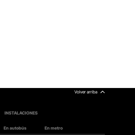
Volver arriba
INSTALACIONES
En autobús
En metro