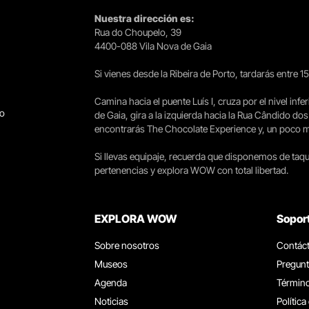
Nuestra dirección es:
Rua do Choupelo, 39
4400-088 Vila Nova de Gaia
Si vienes desde la Ribeira de Porto, tardarás entre 
Camina hacia el puente Luís I, cruza por el nivel infer
go
de Gaia, gira a la izquierda hacia la Rua Cândido dos
encontrarás The Chocolate Experience y, un poco más 
Si llevas equipaje, recuerda que disponemos de taqui
pertenencias y explora WOW con total libertad.
EXPLORA WOW
Sopor
Sobre nosotros
Contác
Museos
Pregunt
Agenda
Término
Noticias
Política