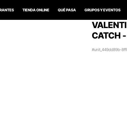
RANTES
TIENDA ONLINE
QUÉ PASA
GRUPOS Y EVENTOS
VALENTI
CATCH -
#unit_449dd89b-8f