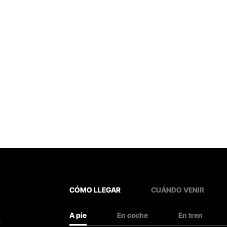
CÓMO LLEGAR
CUÁNDO VENIR
A pie
En coche
En tren
.