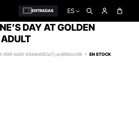
ES
ENTRADAS
NE’S DAY AT GOLDEN
 ADULT
f8-456f-bd40-93ddbe582a77_op489dccc98
EN STOCK